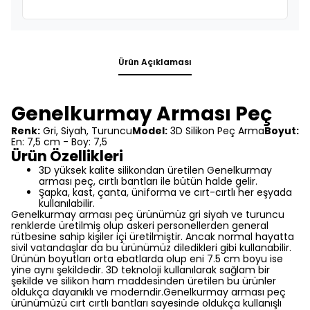
Ürün Açıklaması
Genelkurmay Arması Peç
Renk:
Gri, Siyah, Turuncu
Model:
3D Silikon Peç Arma
Boyut:
En: 7,5 cm - Boy: 7,5
Ürün Özellikleri
3D yüksek kalite silikondan üretilen Genelkurmay
arması peç, cırtlı bantları ile bütün halde gelir.
Şapka, kast, çanta, üniforma ve cırt-cırtlı her eşyada
kullanılabilir.
Genelkurmay arması peç ürünümüz gri siyah ve turuncu
renklerde üretilmiş olup askeri personellerden general
rütbesine sahip kişiler içi üretilmiştir. Ancak normal hayatta
sivil vatandaşlar da bu ürünümüz diledikleri gibi kullanabilir.
Ürünün boyutları orta ebatlarda olup eni 7.5 cm boyu ise
yine aynı şekildedir. 3D teknoloji kullanılarak sağlam bir
şekilde ve silikon ham maddesinden üretilen bu ürünler
oldukça dayanıklı ve moderndir.
Genelkurmay arması peç
ürünümüzü cırt cırtlı bantları sayesinde oldukça kullanışlı