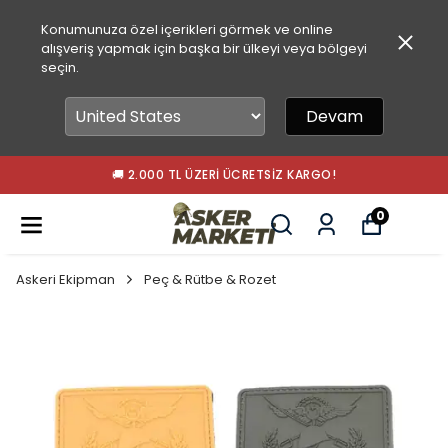
Konumunuza özel içerikleri görmek ve online
alışveriş yapmak için başka bir ülkeyi veya bölgeyi
seçin.
Devam
🚚 2.000 TL ÜZERI ÜCRETSIZ KARGO!
0
Askeri Ekipman
Peç & Rütbe & Rozet