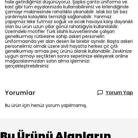
hale getirdiğimizi düşünüyoruz. Şapka çanta üniforma ve
kast gibi tüm eşyalarınızda kullanabilirsiniz ve kirlendiğinde
çamaşır makinesinde rahatlıkla yıkanabilir. Islak biz bir bez
yardımıyla kolaylıkla temizliği sağlanabilir. Yanmaz
yapışmaz leke tutmaz soğuk ve sıcak havaya karşı dayanıklı
olan bu ürün uzun yıllar gönül rahatlığıyla kullanılabilir.
Üzerindeki motifler Türk silahlı kuvvetlerinde çalışan
genelkurmay rütbesine sahip askeri personelin
üniformasında yer alan desen ile birebir aynıdır. Başta askeri
personelimiz olmak üzere sivil hayatta herkes çıt çıtlı
genelkurmay arması peç ürünü alarak kullanabilir. Zevkinize
uygun armayı seçtikten sonra sepetinize ekleyerek online
mağazalarımızdan satın alma işleminizi
gerçekleştirebilirsiniz
Yorumlar
Yorum Yap
Bu ürün için henüz yorum yapılmamış.
Bu Ürünü Alanların