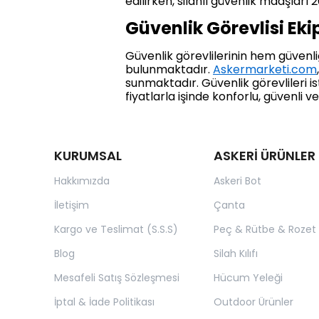
edilirken, silahlı güvenlik maaşları 
Güvenlik Görevlisi E
Güvenlik görevlilerinin hem güvenl
bulunmaktadır.
Askermarketi.com
sunmaktadır. Güvenlik görevlileri i
fiyatlarla işinde konforlu, güvenli v
KURUMSAL
ASKERİ ÜRÜNLER
Hakkımızda
Askeri Bot
İletişim
Çanta
Kargo ve Teslimat (S.S.S)
Peç & Rütbe & Rozet
Blog
Silah Kılıfı
Mesafeli Satış Sözleşmesi
Hücum Yeleği
İptal & İade Politikası
Outdoor Ürünler