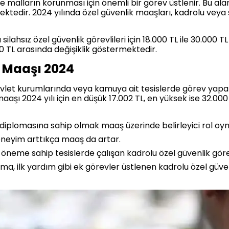
 ve malların korunması için önemli bir görev üstlenir. Bu al
ektedir. 2024 yılında özel güvenlik maaşları, kadrolu veya
ilahsız özel güvenlik görevlileri için 18.000 TL ile 30.000 TL
000 TL arasında değişiklik göstermektedir.
k Maaşı 2024
 devlet kurumlarında veya kamuya ait tesislerde görev yapa
maaşı 2024 yılı için en düşük 17.002 TL, en yüksek ise 32.000
ns diplomasına sahip olmak maaş üzerinde belirleyici rol oyn
neyim arttıkça maaş da artar.
k öneme sahip tesislerde çalışan kadrolu özel güvenlik görev
, ilk yardım gibi ek görevler üstlenen kadrolu özel güven