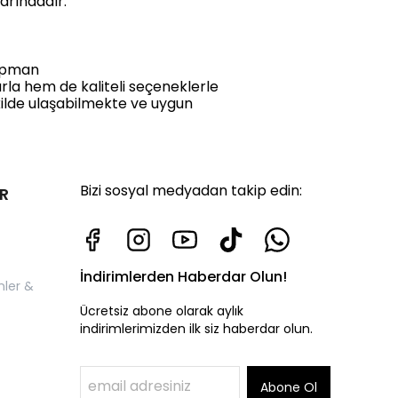
varındadır.
kipman
arla hem de kaliteli seçeneklerle
ekilde ulaşabilmekte ve uygun
Bizi sosyal medyadan takip edin:
R
İndirimlerden Haberdar Olun!
nler &
Ücretsiz abone olarak aylık
indirimlerimizden ilk siz haberdar olun.
Abone Ol