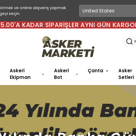
görmek ve online alışveriş yapmak
geyi seçin.
 15.00'A KADAR SIPARIŞLER AYNI GÜN KARGO
Askeri
Askeri
Çanta
Asker
Ekipman
Bot
Setleri