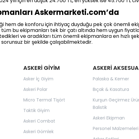
2024 yılı için en düşük 24.700 TL, en yüksek ise 45.700 TL ci
kipmanları Askermarketi.com’da
iği hem de konforu için ihtiyaç duyduğu pek çok önemli e
, tüm bu ekipmanları tek bir çatı altında hem uygun fiyatl
stedikleri ve aradıkları tüm önemli ekipmanlara en hızlı ş
e sorunsuz bir şekilde çalışabilmektedir.
ASKERİ GİYİM
ASKERİ AKSESUA
Asker İç Giyim
Palaska & Kemer
Askeri Polar
Bıçak & Kasatura
Micro Termal Tişört
Kurşun Geçirmez Ürü
Balistik
Taktik Giyim
Askeri Ekipman
Askeri Combat
Personel Malzemeleri
Askeri Gömlek