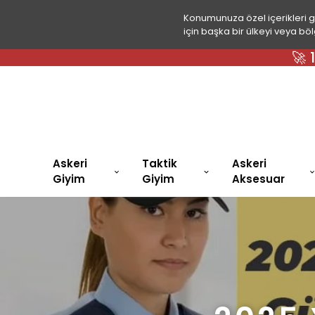
Konumunuza özel içerikleri 
için başka bir ülkeyi veya böl
🚀
Askeri
Taktik
Askeri
Giyim
Giyim
Aksesuar