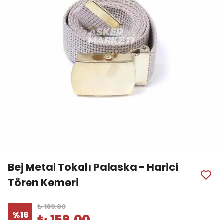
Bej Metal Tokalı Palaska - Harici
Tören Kemeri
₺ 189.00
%
16
₺ 159.00