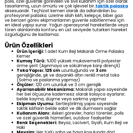
polis, özel güvenlik görevlileri ve sivil kullanım için özel olarak
tasarlanmış, uzun ömürlü ve çok işlevsel bir
taktik palaska
aksesuarıdır. Teçhizat kemeri olarak da adlandırılan bu
profesyonel palaska; üzerine silah kılıfı, kelepçe, biber gazı
ve benzeri görev ekipmanlarının güvenle sabitlenmesi için
en ideal yapıyı sunar. Yoğun operasyonel hareketlerde veya
tören alanlarında konforu en üst seviyede tutarken hareket
özgürlüğünü de kısıtlamaz.
Ürün Özellikleri
Ürün İçeriği:
1 adet Kum Beji Makaralı Örme Palaska
Kemer
Kumaş Türü:
%100 yüksek mukavemetli polyester
örme şerit (Aşınmaya ve sökülmeye karşı dirençli)
Toka Yapısı:
125 cm
uzunluğunda ve
3 cm
genişliğinde, şık ve dayanıklı altın renkli metal toka
(Solma ve paslanma yapmaz)
Ölçüler:
120 cm uzunluk ve 3 cm genişlik
Ayarlanabilir Mekanizma:
Makaralı yapısı sayesinde
her bel ölçüsüne kademesiz olarak kolayca ayarlanır;
belde kayma, düşme veya sarkma yapmaz
Ekipman Uyumu:
Sertleştirilmiş yapısı sayesinde
taktik kılıfların belde sabit ve dik durmasını sağlar
Kullanım Alanı:
Askeri görevler, harici törenler, polis
ve özel güvenlik hizmetleri, outdoor faaliyetler
Renk Seçenekleri:
Beyaz, Lacivert, Siyah, Kum Beji ve
Haki
Mevsim:
Her türlü saha ve hava koşulunda dört