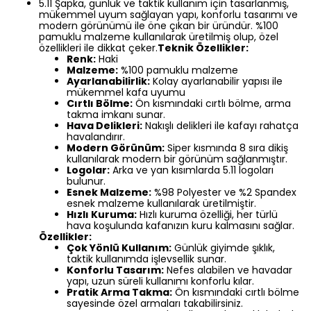
5.11 Şapka, günlük ve taktik kullanım için tasarlanmış,
mükemmel uyum sağlayan yapı, konforlu tasarımı ve
modern görünümü ile öne çıkan bir üründür. %100
pamuklu malzeme kullanılarak üretilmiş olup, özel
özellikleri ile dikkat çeker.
Teknik Özellikler:
Renk:
Haki
Malzeme:
%100 pamuklu malzeme
Ayarlanabilirlik:
Kolay ayarlanabilir yapısı ile
mükemmel kafa uyumu
Cırtlı Bölme:
Ön kısmındaki cırtlı bölme, arma
takma imkanı sunar.
Hava Delikleri:
Nakışlı delikleri ile kafayı rahatça
havalandırır.
Modern Görünüm:
Siper kısmında 8 sıra dikiş
kullanılarak modern bir görünüm sağlanmıştır.
Logolar:
Arka ve yan kısımlarda 5.11 logoları
bulunur.
Esnek Malzeme:
%98 Polyester ve %2 Spandex
esnek malzeme kullanılarak üretilmiştir.
Hızlı Kuruma:
Hızlı kuruma özelliği, her türlü
hava koşulunda kafanızın kuru kalmasını sağlar.
Özellikler:
Çok Yönlü Kullanım:
Günlük giyimde şıklık,
taktik kullanımda işlevsellik sunar.
Konforlu Tasarım:
Nefes alabilen ve havadar
yapı, uzun süreli kullanımı konforlu kılar.
Pratik Arma Takma:
Ön kısmındaki cırtlı bölme
sayesinde özel armaları takabilirsiniz.