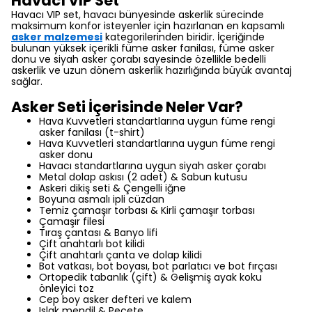
Havacı VIP Set
Havacı VIP set, havacı bünyesinde askerlik sürecinde
maksimum konfor isteyenler için hazırlanan en kapsamlı
asker malzemesi
kategorilerinden biridir. İçeriğinde
bulunan yüksek içerikli füme asker fanilası, füme asker
donu ve siyah asker çorabı sayesinde özellikle bedelli
askerlik ve uzun dönem askerlik hazırlığında büyük avantaj
sağlar.
Asker Seti İçerisinde Neler Var?
Hava Kuvvetleri standartlarına uygun füme rengi
asker fanilası (t-shirt)
Hava Kuvvetleri standartlarına uygun füme rengi
asker donu
Havacı standartlarına uygun siyah asker çorabı
Metal dolap askısı (2 adet)
& Sabun kutusu
Askeri dikiş seti & Çengelli iğne
Boyuna asmalı ipli cüzdan
Temiz çamaşır torbası & Kirli çamaşır torbası
Çamaşır filesi
Tıraş çantası & Banyo lifi
Çift anahtarlı bot kilidi
Çift anahtarlı çanta ve dolap kilidi
Bot vatkası, bot boyası, bot parlatıcı ve bot fırçası
Ortopedik tabanlık (çift) & Gelişmiş ayak koku
önleyici toz
Cep boy asker defteri ve kalem
Islak mendil & Peçete