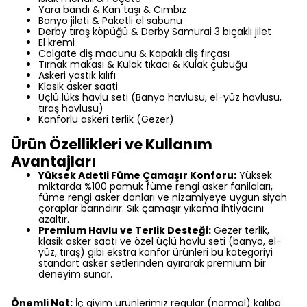
Yara bandı & Kan taşı & Cımbız
Banyo jileti & Paketli el sabunu
Derby tıraş köpüğü & Derby Samurai 3 bıçaklı jilet
El kremi
Colgate diş macunu & Kapaklı diş fırçası
Tırnak makası & Kulak tıkacı & Kulak çubuğu
Askeri yastık kılıfı
Klasik asker saati
Üçlü lüks havlu seti (Banyo havlusu, el-yüz havlusu,
tıraş havlusu)
Konforlu askeri terlik (Gezer)
Ürün Özellikleri ve Kullanım
Avantajları
Yüksek Adetli Füme Çamaşır Konforu:
Yüksek
miktarda %100 pamuk füme rengi asker fanilaları,
füme rengi asker donları ve nizamiyeye uygun siyah
çoraplar barındırır. Sık çamaşır yıkama ihtiyacını
azaltır.
Premium Havlu ve Terlik Desteği:
Gezer terlik,
klasik asker saati ve özel üçlü havlu seti (banyo, el-
yüz, tıraş) gibi ekstra konfor ürünleri bu kategoriyi
standart asker setlerinden ayırarak premium bir
deneyim sunar.
Önemli Not:
İç giyim ürünlerimiz regular (normal) kalıba