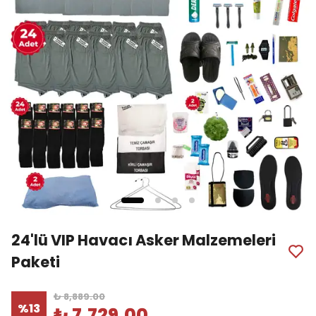
24'lü VIP Havacı Asker Malzemeleri
Paketi
₺ 8,889.00
%
13
₺ 7,729.00