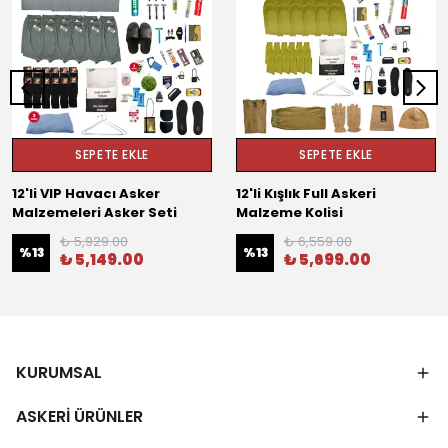
SEPETE EKLE
SEPETE EKLE
12'li VIP Havacı Asker
12'li Kışlık Full Askeri
Malzemeleri Asker Seti
Malzeme Kolisi
₺ 5,929.00
₺ 6,559.00
%
13
%
13
₺ 5,149.00
₺ 5,699.00
KURUMSAL
ASKERİ ÜRÜNLER