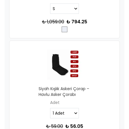
₺ 1,059.00
₺ 794.25
Siyah Kışlık Askeri Çorap –
Havlu Asker Çorabı
Adet
₺ 59.00
₺ 56.05