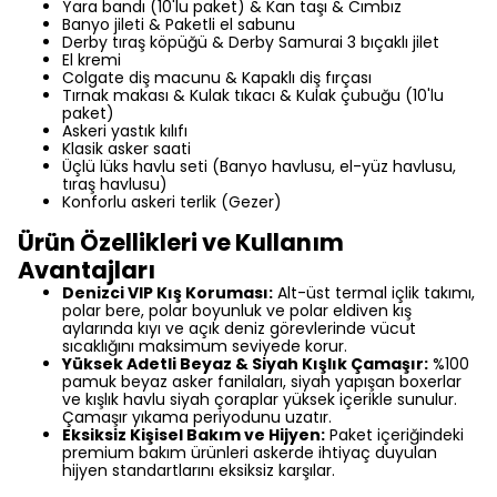
Yara bandı (10'lu paket) & Kan taşı & Cımbız
Banyo jileti & Paketli el sabunu
Derby tıraş köpüğü & Derby Samurai 3 bıçaklı jilet
El kremi
Colgate diş macunu & Kapaklı diş fırçası
Tırnak makası & Kulak tıkacı & Kulak çubuğu (10'lu
paket)
Askeri yastık kılıfı
Klasik asker saati
Üçlü lüks havlu seti (Banyo havlusu, el-yüz havlusu,
tıraş havlusu)
Konforlu askeri terlik (Gezer)
Ürün Özellikleri ve Kullanım
Avantajları
Denizci VIP Kış Koruması:
Alt-üst termal içlik takımı,
polar bere, polar boyunluk ve polar eldiven kış
aylarında kıyı ve açık deniz görevlerinde vücut
sıcaklığını maksimum seviyede korur.
Yüksek Adetli Beyaz & Siyah Kışlık Çamaşır:
%100
pamuk beyaz asker fanilaları, siyah yapışan boxerlar
ve kışlık havlu siyah çoraplar yüksek içerikle sunulur.
Çamaşır yıkama periyodunu uzatır.
Eksiksiz Kişisel Bakım ve Hijyen:
Paket içeriğindeki
premium bakım ürünleri askerde ihtiyaç duyulan
hijyen standartlarını eksiksiz karşılar.