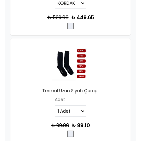
₺ 529.00
₺ 449.65
Termal Uzun Siyah Çorap
Adet
₺ 99.00
₺ 89.10