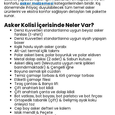
konforlu
asker malzemesi
kategorilerinden biridir. Kış
döneminde ihtiyaç duyulabilecek tüm temel asker
ürünlerini ve ekstra konfor sağlayan detayları tek pakette
sunar.
Asker Kolisi İçerisinde Neler Var?
Deniz Kuvvetleri standartlarına uygun beyaz asker
fanilası (t-shirt)
Deniz Kuvvetleri standartlarına uygun siyah yapışan
boxer
Kışlık havlu siyah asker çorabı
Alt-üst termal içlik takımı
Polar askeri bere, polar boyunluk ve polar eldiven
Metal dolap askısı (2 adet)
& Sabun kutusu
Askeri dikiş seti (Mevzuata uygun renk iplikleri
barındırmaktadır) & Çengelli iğne
Boyuna asmalı ipli cüzdan
Temiz çamaşır torbası & Kirli çamaşır torbası
Etiketli çamaşır filesi
Tıraş çantası & Banyo lifi
Çift anahtarlı bot kilidi
Çift anahtarlı çanta ve dolap kilidi
Bot vatkası, bot boyası, bot parlatıcı ve bot fırçası
Ortopedik tabanlık (çift) & Gelişmiş ayak koku
önleyici toz
Cep boy asker defteri ve kalem
Islak mendil & Peçete