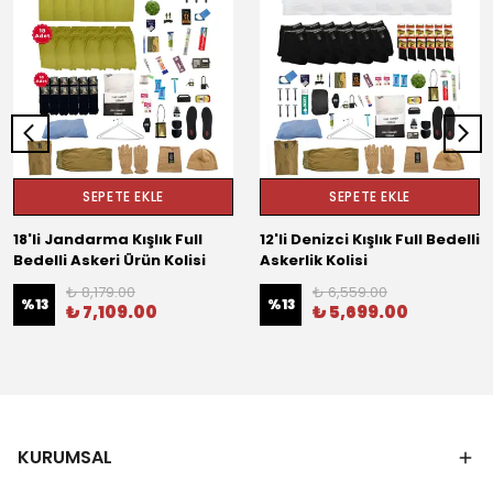
SEPETE EKLE
SEPETE EKLE
18'li Jandarma Kışlık Full
12'li Denizci Kışlık Full Bedelli
Bedelli Askeri Ürün Kolisi
Askerlik Kolisi
₺ 8,179.00
₺ 6,559.00
%
13
%
13
₺ 7,109.00
₺ 5,699.00
KURUMSAL