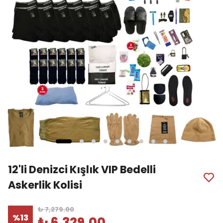
12'li Denizci Kışlık VIP Bedelli
Askerlik Kolisi
₺ 7,279.00
%
13
₺ 6,329.00