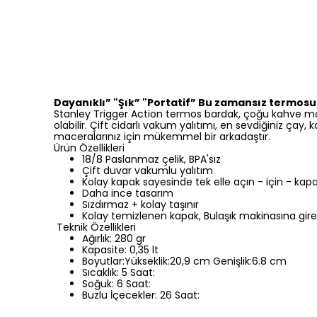
Dayanıklı” "Şık” "Portatif” Bu zamansız termosu a
Stanley Trigger Action termos bardak, çoğu kahve mak
olabilir. Çift cidarlı vakum yalıtımı, en sevdiğiniz çay,
maceralarınız için mükemmel bir arkadaştır.
Ürün Özellikleri
18/8 Paslanmaz çelik, BPA'sız
Çift duvar vakumlu yalıtım
Kolay kapak sayesinde tek elle açın - için - kapa
Daha ince tasarım
Sızdırmaz + kolay taşınır
Kolay temizlenen kapak, Bulaşık makinasına gireb
Teknik Özellikleri
Ağırlık: 280 gr
Kapasite: 0,35 lt
Boyutlar:Yükseklik:20,9 cm Genişlik:6.8 cm
Sıcaklık: 5 Saat:
Soğuk: 6 Saat:
Buzlu İçecekler: 26 Saat: