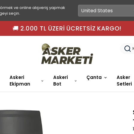
görmek ve online alışveriş yapmak
geyi seçin.
🚚 2.000 TL ÜZERI ÜCRETSIZ KARGO!
Askeri
Askeri
Çanta
Asker
Ekipman
Bot
Setleri