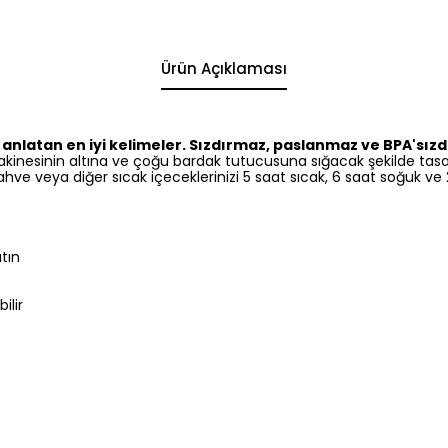
Ürün Açıklaması
nlatan en iyi kelimeler. Sızdırmaz, paslanmaz ve BPA'sızdır
inesinin altına ve çoğu bardak tutucusuna sığacak şekilde tasarl
 kahve veya diğer sıcak içeceklerinizi 5 saat sıcak, 6 saat soğuk ve
tın
ilir