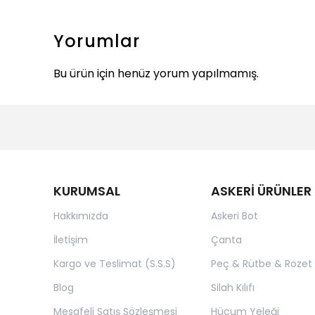
Yorumlar
Bu ürün için henüz yorum yapılmamış.
KURUMSAL
ASKERİ ÜRÜNLER
Hakkımızda
Askeri Bot
İletişim
Çanta
Kargo ve Teslimat (S.S.S)
Peç & Rütbe & Rozet
Blog
Silah Kılıfı
Mesafeli Satış Sözleşmesi
Hücum Yeleği