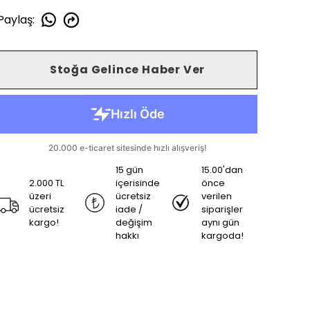
Paylaş
:
Stoğa Gelince Haber Ver
15 gün
15.00'dan
2.000 TL
içerisinde
önce
üzeri
ücretsiz
verilen
ücretsiz
iade /
siparişler
kargo!
değişim
aynı gün
hakkı
kargoda!