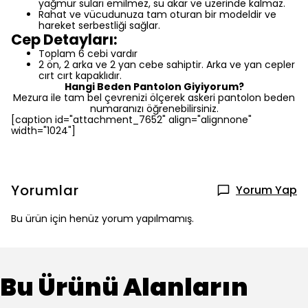
yağmur suları emilmez, su akar ve üzerinde kalmaz.
Rahat ve vücudunuza tam oturan bir modeldir ve
hareket serbestliği sağlar.
Cep Detayları:
Toplam 6 cebi vardır
2 ön, 2 arka ve 2 yan cebe sahiptir. Arka ve yan cepler
cırt cırt kapaklıdır.
Hangi Beden Pantolon Giyiyorum?
Mezura ile tam bel çevrenizi ölçerek askeri pantolon beden
numaranızı öğrenebilirsiniz.
[caption id="attachment_7652" align="alignnone"
width="1024"]
Yorumlar
Yorum Yap
Bu ürün için henüz yorum yapılmamış.
Bu Ürünü Alanların