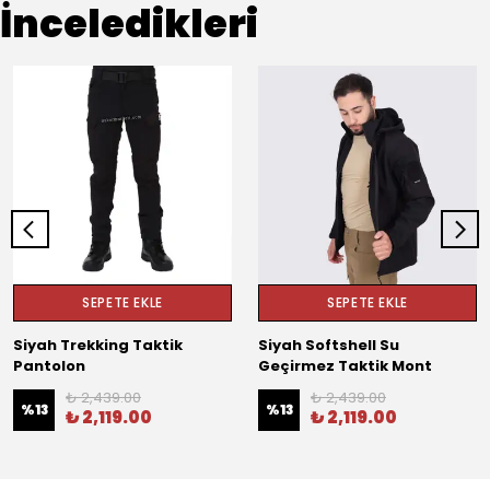
İnceledikleri
SEPETE EKLE
SEPETE EKLE
Siyah Trekking Taktik
Siyah Softshell Su
Pantolon
Geçirmez Taktik Mont
₺ 2,439.00
₺ 2,439.00
%
13
%
13
₺ 2,119.00
₺ 2,119.00