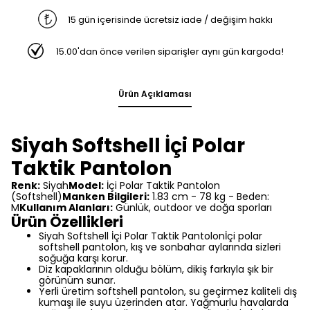
15 gün içerisinde ücretsiz iade / değişim hakkı
15.00'dan önce verilen siparişler aynı gün kargoda!
Ürün Açıklaması
Siyah Softshell İçi Polar
Taktik Pantolon
Renk:
Siyah
Model:
İçi Polar Taktik Pantolon
(Softshell)
Manken Bilgileri:
1.83 cm - 78 kg - Beden:
M
Kullanım Alanları:
Günlük, outdoor ve doğa sporları
Ürün Özellikleri
Siyah Softshell İçi Polar Taktik Pantolonİçi polar
softshell pantolon, kış ve sonbahar aylarında sizleri
soğuğa karşı korur.
Diz kapaklarının olduğu bölüm, dikiş farkıyla şık bir
görünüm sunar.
Yerli üretim softshell pantolon, su geçirmez kaliteli dış
kumaşı ile suyu üzerinden atar. Yağmurlu havalarda