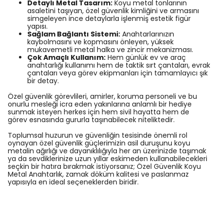
Detaylı Metal Tasarım:
Koyu metal tonlarının
asaletini taşıyan, özel güvenlik kimliğini ve armasını
simgeleyen ince detaylarla işlenmiş estetik figür
yapısı.
Sağlam Bağlantı Sistemi:
Anahtarlarınızın
kaybolmasını ve kopmasını önleyen, yüksek
mukavemetli metal halka ve zincir mekanizması.
Çok Amaçlı Kullanım:
Hem günlük ev ve araç
anahtarlığı kullanımı hem de taktik sırt çantaları, evrak
çantaları veya görev ekipmanları için tamamlayıcı şık
bir detay.
Özel güvenlik görevlileri, amirler, koruma personeli ve bu
onurlu mesleği icra eden yakınlarına anlamlı bir hediye
sunmak isteyen herkes için hem sivil hayatta hem de
görev esnasında gururla taşınabilecek niteliktedir.
Toplumsal huzurun ve güvenliğin tesisinde önemli rol
oynayan özel güvenlik güçlerimizin asil duruşunu koyu
metalin ağırlığı ve dayanıklılığıyla her an üzerinizde taşımak
ya da sevdiklerinize uzun yıllar eskimeden kullanabilecekleri
seçkin bir hatıra bırakmak istiyorsanız; Özel Güvenlik Koyu
Metal Anahtarlık, zamak döküm kalitesi ve paslanmaz
yapısıyla en ideal seçeneklerden biridir.