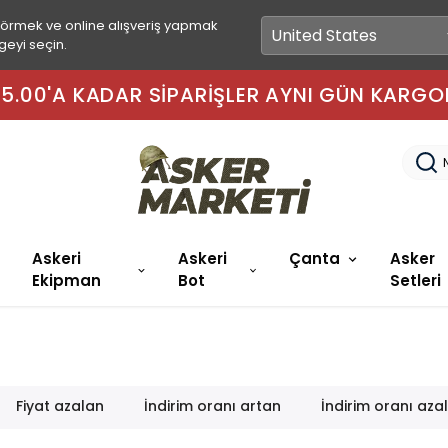
görmek ve online alışveriş yapmak
geyi seçin.
 15.00'A KADAR SIPARIŞLER AYNI GÜN KARGO
Askeri
Askeri
Çanta
Asker
Ekipman
Bot
Setleri
Fiyat azalan
İndirim oranı artan
İndirim oranı aza