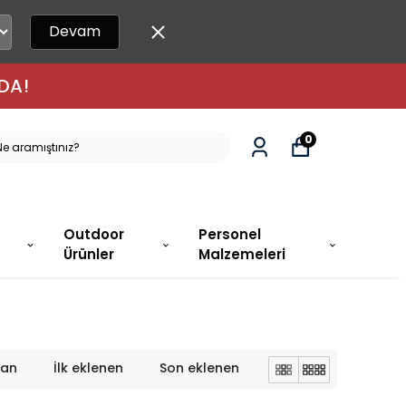
Devam
DA!
0
Outdoor
Personel
Ürünler
Malzemeleri
lan
İlk eklenen
Son eklenen