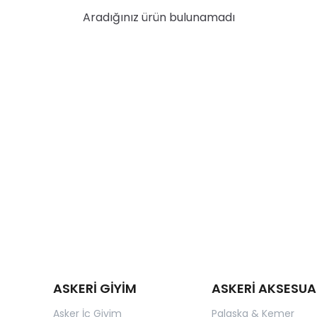
Aradığınız ürün bulunamadı
ASKERİ GİYİM
ASKERİ AKSESUA
Asker İç Giyim
Palaska & Kemer