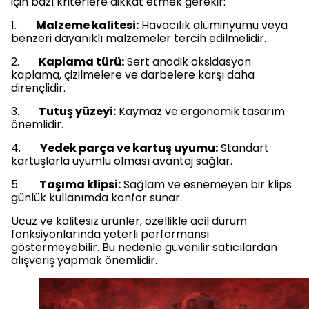
için bazı kriterlere dikkat etmek gerekir:
1.
Malzeme kalitesi:
Havacılık alüminyumu veya
benzeri dayanıklı malzemeler tercih edilmelidir.
2.
Kaplama türü:
Sert anodik oksidasyon
kaplama, çizilmelere ve darbelere karşı daha
dirençlidir.
3.
Tutuş yüzeyi:
Kaymaz ve ergonomik tasarım
önemlidir.
4.
Yedek parça ve kartuş uyumu:
Standart
kartuşlarla uyumlu olması avantaj sağlar.
5.
Taşıma klipsi:
Sağlam ve esnemeyen bir klips
günlük kullanımda konfor sunar.
Ucuz ve kalitesiz ürünler, özellikle acil durum
fonksiyonlarında yeterli performansı
göstermeyebilir. Bu nedenle güvenilir satıcılardan
alışveriş yapmak önemlidir.