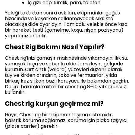
İç gizli cep: Kimlik, para, telefon.
Yeleği taktıktan sonra askıları, ekipmanlar göğüs
hizasında ve koşarken sallanmayacak sıkılıkta
olacak şekilde ayarlayın. Tam dolu yelekle önce kısa
bir hareket testi (çömelme, koşu, nişan pozisyonu)
yapmanız önerilir.
Chest Rig Bakımı Nasıl Yapılır?
Chest rig'inizi çamaşır makinesinde yıkamayın. Ilık su,
yumuşak fırça ve sabunla elde temizleyin; gölgede
kurutun. Cırt cırtlı (velcro) yüzeyleri düzenli olarak
tüy ve kirden arındırın, toka ve fermuarları yılda
birkaç kez silikon bazlı koruyucu ile bakımdan geçirin.
Doğru bakımla kaliteli bir chest rig 8–10 yıl sorunsuz
kullanılır.
Chest rig kurşun geçirmez mi?
Hayır. Chest rig bir ekipman taşıma sistemidir,
balistik koruma sağlamaz. Koruma için plaka taşıyıcı
(plate carrier) gerekir.