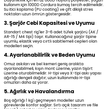
Dayanıklılık için en az 600D naylon/polyester, yoğun
kullanım için 1000D Cordura kumaş tercih edilmelidir.
Su itici kaplama (PU coating) ve çift dikişli stres
noktaları uzun ömrün göstergesidir.
3. Şarjör Cebi Kapasitesi ve Uyumu
Standart chest rig'ler 3–6 adet tüfek şarjörü (AK /
AR-15 / M4 tipi) taşır. Kullanacağınız şarjör tipine
uyumlu, elastik veya cırtlı sabitlemeli cepleri olan
modelleri seçin.
4. Ayarlanabilirlik ve Beden Uyumu
Omuz askıları ve bel kemeri geniş aralıkta
ayarlanabilmeli, kışın mont üzerine, yazın tişört
üzerine oturabilmelidir. H-tipi veya X-tipi askı yapısı
ağırlığı dengeli dağıtır; uzun kullanımda H-tipi
omuzları daha az yorar.
5. Ağırlık ve Havalandırma
Boş ağırlığı 1 kg'ı geçmeyen modeller uzun
görevlerde konfor sağlar. Sırtı açık tasarım ve file