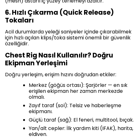
(mesh) astarlı iç yüzey terlemeyi azaltır.
6. Hızlı Çıkarma (Quick Release)
Tokaları
Acil durumlarda yeleği saniyeler içinde çıkarabilmek
için hızlı açılan klips/toka sistemi önemli bir güvenlik
özelliğidir.
Chest Rig Nasıl Kullanılır? Doğru
Ekipman Yerleşimi
Doğru yerleşim, erişim hızını doğrudan etkiler:
Merkez (göğüs ortası): Şarjörler — en sık
erişilen ekipman her zaman merkezde
olmalı.
Zayıf taraf (sol): Telsiz ve haberleşme
ekipmanı.
Güçlü taraf (sağ): El feneri, multitool, bıçak.
Yan/alt cepler: İlk yardım kiti (IFAK), harita,
eldiven.