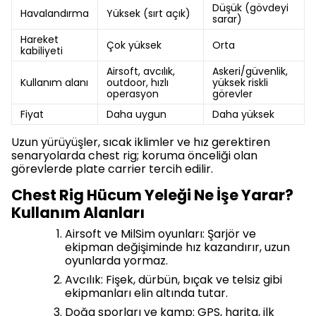
Düşük (gövdeyi
Havalandırma
Yüksek (sırt açık)
sarar)
Hareket
Çok yüksek
Orta
kabiliyeti
Airsoft, avcılık,
Askeri/güvenlik,
Kullanım alanı
outdoor, hızlı
yüksek riskli
operasyon
görevler
Fiyat
Daha uygun
Daha yüksek
Uzun yürüyüşler, sıcak iklimler ve hız gerektiren
senaryolarda chest rig; koruma önceliği olan
görevlerde plate carrier tercih edilir.
Chest Rig Hücum Yeleği Ne İşe Yarar?
Kullanım Alanları
Airsoft ve MilSim oyunları: Şarjör ve
ekipman değişiminde hız kazandırır, uzun
oyunlarda yormaz.
Avcılık: Fişek, dürbün, bıçak ve telsiz gibi
ekipmanları elin altında tutar.
Doğa sporları ve kamp: GPS, harita, ilk