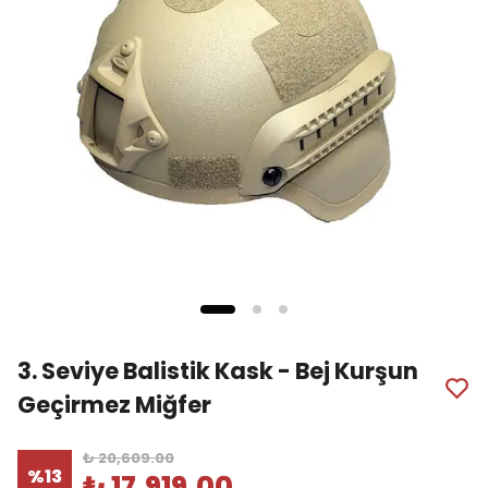
3. Seviye Balistik Kask - Bej Kurşun
Geçirmez Miğfer
₺ 20,609.00
%
13
₺ 17,919.00