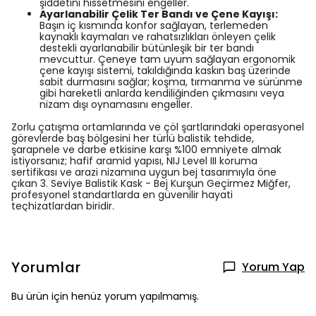
şiddetini hissetmesini engeller.
Ayarlanabilir Çelik Ter Bandı ve Çene Kayışı:
Başın iç kısmında konfor sağlayan, terlemeden
kaynaklı kaymaları ve rahatsızlıkları önleyen çelik
destekli ayarlanabilir bütünleşik bir ter bandı
mevcuttur. Çeneye tam uyum sağlayan ergonomik
çene kayışı sistemi, takıldığında kaskın baş üzerinde
sabit durmasını sağlar; koşma, tırmanma ve sürünme
gibi hareketli anlarda kendiliğinden çıkmasını veya
nizam dışı oynamasını engeller.
Zorlu çatışma ortamlarında ve çöl şartlarındaki operasyonel
görevlerde baş bölgesini her türlü balistik tehdide,
şarapnele ve darbe etkisine karşı %100 emniyete almak
istiyorsanız; hafif aramid yapısı, NIJ Level III koruma
sertifikası ve arazi nizamına uygun bej tasarımıyla öne
çıkan 3. Seviye Balistik Kask - Bej Kurşun Geçirmez Miğfer,
profesyonel standartlarda en güvenilir hayati
teçhizatlardan biridir.
Yorumlar
Yorum Yap
Bu ürün için henüz yorum yapılmamış.