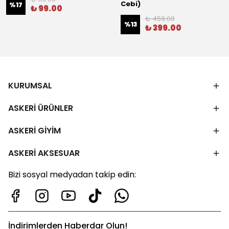
Cebi)
%
17
₺ 99.00
₺ 459.00
%
13
₺ 399.00
KURUMSAL
ASKERİ ÜRÜNLER
ASKERİ GİYİM
ASKERİ AKSESUAR
Bizi sosyal medyadan takip edin:
İndirimlerden Haberdar Olun!