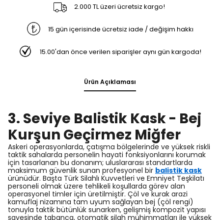
2.000 TL üzeri ücretsiz kargo!
15 gün içerisinde ücretsiz iade / değişim hakkı
15.00'dan önce verilen siparişler aynı gün kargoda!
Ürün Açıklaması
3. Seviye Balistik Kask - Bej
Kurşun Geçirmez Miğfer
Askeri operasyonlarda, çatışma bölgelerinde ve yüksek riskli
taktik sahalarda personelin hayati fonksiyonlarını korumak
için tasarlanan bu donanım; uluslararası standartlarda
maksimum güvenlik sunan profesyonel bir
balistik kask
ürünüdür. Başta Türk Silahlı Kuvvetleri ve Emniyet Teşkilatı
personeli olmak üzere tehlikeli koşullarda görev alan
operasyonel timler için üretilmiştir. Çöl ve kurak arazi
kamuflaj nizamına tam uyum sağlayan bej (çöl rengi)
tonuyla taktik bütünlük sunarken, gelişmiş kompozit yapısı
sayesinde tabanca, otomatik silah mühimmatları ile yüksek