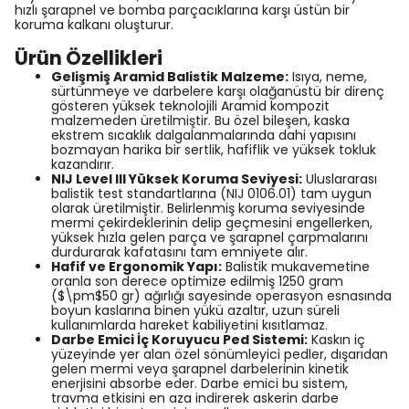
hızlı şarapnel ve bomba parçacıklarına karşı üstün bir
koruma kalkanı oluşturur.
Ürün Özellikleri
Gelişmiş Aramid Balistik Malzeme:
Isıya, neme,
sürtünmeye ve darbelere karşı olağanüstü bir direnç
gösteren yüksek teknolojili Aramid kompozit
malzemeden üretilmiştir. Bu özel bileşen, kaska
ekstrem sıcaklık dalgalanmalarında dahi yapısını
bozmayan harika bir sertlik, hafiflik ve yüksek tokluk
kazandırır.
NIJ Level III Yüksek Koruma Seviyesi:
Uluslararası
balistik test standartlarına (NIJ 0106.01) tam uygun
olarak üretilmiştir. Belirlenmiş koruma seviyesinde
mermi çekirdeklerinin delip geçmesini engellerken,
yüksek hızla gelen parça ve şarapnel çarpmalarını
durdurarak kafatasını tam emniyete alır.
Hafif ve Ergonomik Yapı:
Balistik mukavemetine
oranla son derece optimize edilmiş 1250 gram
(
$\pm$
50 gr) ağırlığı sayesinde operasyon esnasında
boyun kaslarına binen yükü azaltır, uzun süreli
kullanımlarda hareket kabiliyetini kısıtlamaz.
Darbe Emici İç Koruyucu Ped Sistemi:
Kaskın iç
yüzeyinde yer alan özel sönümleyici pedler, dışarıdan
gelen mermi veya şarapnel darbelerinin kinetik
enerjisini absorbe eder. Darbe emici bu sistem,
travma etkisini en aza indirerek askerin darbe