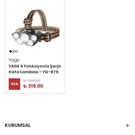
Yage
YAGE 4 Fonksiyonlu Şarjlı
Kafa Lambası - YG-879
₺ 369.00
%
14
₺ 319.00
KURUMSAL