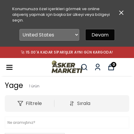
Konumunuza özel içerikleri görmek ve online
alışveriş yapmak için başka bir ülkeyi veya bölgeyi
seçin.
Devam
🚀 15.00'A KADAR SIPARIŞLER AYNI GÜN KARGODA!
0
Yage
1
ürün
Filtrele
Sırala