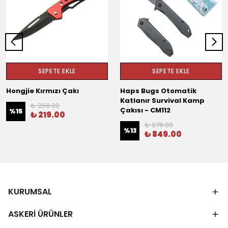
SEPETE EKLE
SEPETE EKLE
Hongjie Kırmızı Çakı
Haps Bugs Otomatik
Katlanır Survival Kamp
₺ 259.00
Çakısı - CM112
%
15
₺ 219.00
₺ 979.00
%
13
₺ 849.00
KURUMSAL
ASKERİ ÜRÜNLER