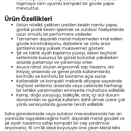
taşımaya tam uyumlu kompakt bir gövde yapısı
mevcuttur.
Ürün Özellikleri
Üstün nitelikli çelikten üretilen keskin namlu yapısı,
günlük pratik kesim işlerinde ve outdoor faaliyetlerde
uzun ömürlü bir performans vadeder.
Tamamen dayanıklı metal malzemeden imal edilen
gövde konstrüksiyonu, darbelere ve zorlu arazi
şartlarına karşı yüksek mukavemet gösterir.
Şık ve taktik siyah kaplama yüzeyi, askeri teçhizat
setlerinizle kusursuz bir görsel bütünlük yakalarken
arazide parlamayı ve yansımayı önler.
Avuca rahat oturan ergonomik sap tasarımı, ani
ihtiyaç anlarında ve genel pratik kullanımlarda
kontrollü ve konforlu bir kavrama açısı sunar.
Katlanabilir ve kompakt mekanik altyapısı sayesinde
teçhizat setleriniz arasında veya cebinizde herhangi
bir tehlike yaratmadan emniyetle muhafaza edilebilir.
Kamp, doğa yürüyüşü, balıkçılık, araç içi acil durum
donanımları ve günlük kullanım dahil olmak üzere çok
yönlü senaryolarda güvenle tercih edilebilir.
Saha görevlerinizde veya outdoor maceralarınızda her an
yanınızda taşıyabileceğiniz hafif, dayanıklı metal gövdeli ve
şık siyah tasarıma sahip kompakt bir cep yardımcısı
arıyorsanız; 16 cm'lik ideal boyutuyla öne çıkan Metal Mini