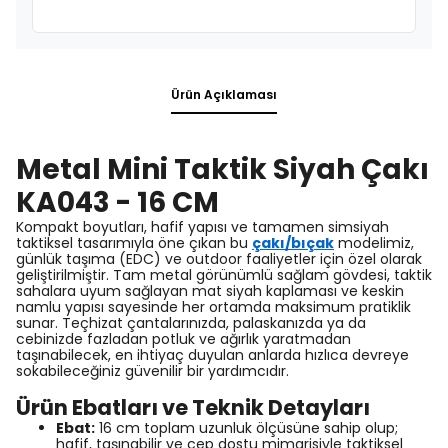
Ürün Açıklaması
Metal Mini Taktik Siyah Çakı
KA043 - 16 CM
Kompakt boyutları, hafif yapısı ve tamamen simsiyah
taktiksel tasarımıyla öne çıkan bu
çakı/bıçak
modelimiz,
günlük taşıma (EDC) ve outdoor faaliyetler için özel olarak
geliştirilmiştir. Tam metal görünümlü sağlam gövdesi, taktik
sahalara uyum sağlayan mat siyah kaplaması ve keskin
namlu yapısı sayesinde her ortamda maksimum pratiklik
sunar. Teçhizat çantalarınızda, palaskanızda ya da
cebinizde fazladan potluk ve ağırlık yaratmadan
taşınabilecek, en ihtiyaç duyulan anlarda hızlıca devreye
sokabileceğiniz güvenilir bir yardımcıdır.
Ürün Ebatları ve Teknik Detayları
Ebat:
16 cm toplam uzunluk ölçüsüne sahip olup;
hafif, taşınabilir ve cep dostu mimarisiyle taktiksel