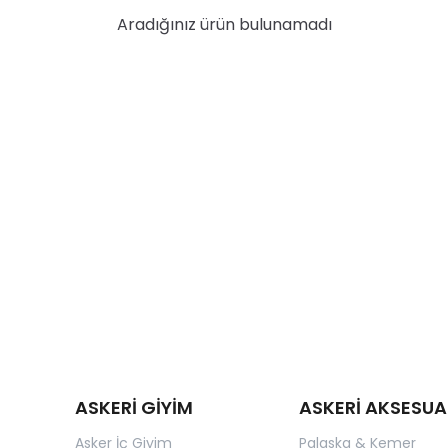
Aradığınız ürün bulunamadı
ASKERİ GİYİM
ASKERİ AKSESUA
Asker İç Giyim
Palaska & Kemer