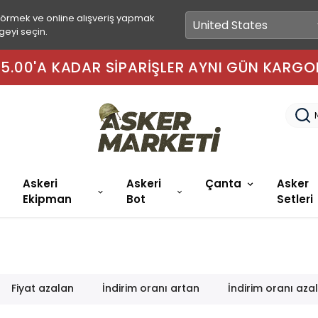
görmek ve online alışveriş yapmak
geyi seçin.
 15.00'A KADAR SIPARIŞLER AYNI GÜN KARGO
Askeri
Askeri
Çanta
Asker
Ekipman
Bot
Setleri
Fiyat azalan
İndirim oranı artan
İndirim oranı aza