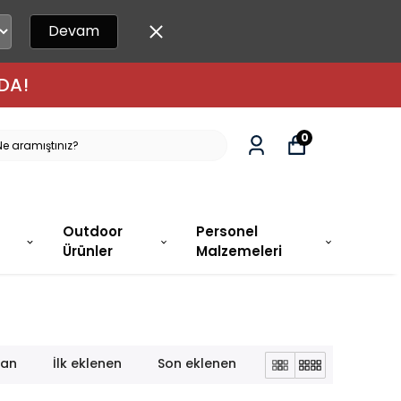
Devam
DA!
0
Outdoor
Personel
Ürünler
Malzemeleri
lan
İlk eklenen
Son eklenen