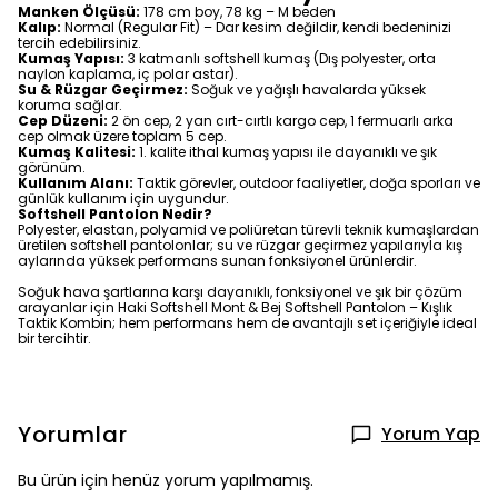
Manken Ölçüsü:
178 cm boy, 78 kg – M beden
Kalıp:
Normal (Regular Fit) – Dar kesim değildir, kendi bedeninizi
tercih edebilirsiniz.
Kumaş Yapısı:
3 katmanlı softshell kumaş (Dış polyester, orta
naylon kaplama, iç polar astar).
Su & Rüzgar Geçirmez:
Soğuk ve yağışlı havalarda yüksek
koruma sağlar.
Cep Düzeni:
2 ön cep, 2 yan cırt-cırtlı kargo cep, 1 fermuarlı arka
cep olmak üzere toplam 5 cep.
Kumaş Kalitesi:
1. kalite ithal kumaş yapısı ile dayanıklı ve şık
görünüm.
Kullanım Alanı:
Taktik görevler, outdoor faaliyetler, doğa sporları ve
günlük kullanım için uygundur.
Softshell Pantolon Nedir?
Polyester, elastan, polyamid ve poliüretan türevli teknik kumaşlardan
üretilen softshell pantolonlar; su ve rüzgar geçirmez yapılarıyla kış
aylarında yüksek performans sunan fonksiyonel ürünlerdir.
Soğuk hava şartlarına karşı dayanıklı, fonksiyonel ve şık bir çözüm
arayanlar için Haki Softshell Mont & Bej Softshell Pantolon – Kışlık
Taktik Kombin; hem performans hem de avantajlı set içeriğiyle ideal
bir tercihtir.
Yorumlar
Yorum Yap
Bu ürün için henüz yorum yapılmamış.