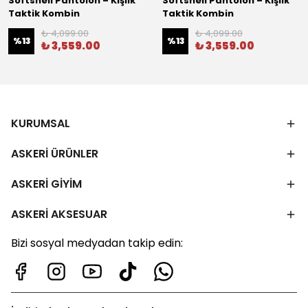
Softshell Pantolon – Kışlık
Softshell Pantolon – Kışlık
Taktik Kombin
Taktik Kombin
₺ 4,099.00
₺ 4,099.00
%
13
%
13
₺ 3,559.00
₺ 3,559.00
KURUMSAL
ASKERİ ÜRÜNLER
ASKERİ GİYİM
ASKERİ AKSESUAR
Bizi sosyal medyadan takip edin: