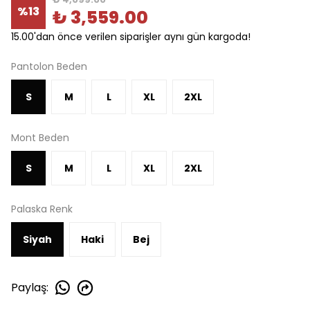
%
13
₺ 3,559.00
15.00'dan önce verilen siparişler aynı gün kargoda!
Pantolon Beden
S
M
L
XL
2XL
Mont Beden
S
M
L
XL
2XL
Palaska Renk
Siyah
Haki
Bej
Paylaş
: