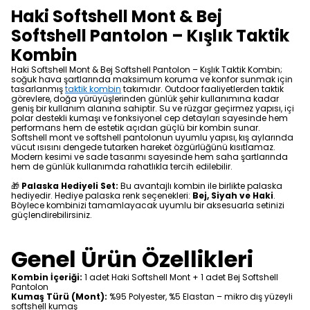
Haki Softshell Mont & Bej
Softshell Pantolon – Kışlık Taktik
Kombin
Haki Softshell Mont & Bej Softshell Pantolon – Kışlık Taktik Kombin;
soğuk hava şartlarında maksimum koruma ve konfor sunmak için
tasarlanmış
taktik kombin
takımıdır. Outdoor faaliyetlerden taktik
görevlere, doğa yürüyüşlerinden günlük şehir kullanımına kadar
geniş bir kullanım alanına sahiptir. Su ve rüzgar geçirmez yapısı, içi
polar destekli kumaşı ve fonksiyonel cep detayları sayesinde hem
performans hem de estetik açıdan güçlü bir kombin sunar.
Softshell mont ve softshell pantolonun uyumlu yapısı, kış aylarında
vücut ısısını dengede tutarken hareket özgürlüğünü kısıtlamaz.
Modern kesimi ve sade tasarımı sayesinde hem saha şartlarında
hem de günlük kullanımda rahatlıkla tercih edilebilir.
🎁
Palaska Hediyeli Set:
Bu avantajlı kombin ile birlikte palaska
hediyedir. Hediye palaska renk seçenekleri:
Bej, Siyah ve Haki
.
Böylece kombinizi tamamlayacak uyumlu bir aksesuarla setinizi
güçlendirebilirsiniz.
Genel Ürün Özellikleri
Kombin İçeriği:
1 adet Haki Softshell Mont + 1 adet Bej Softshell
Pantolon
Kumaş Türü (Mont):
%95 Polyester, %5 Elastan – mikro dış yüzeyli
softshell kumaş