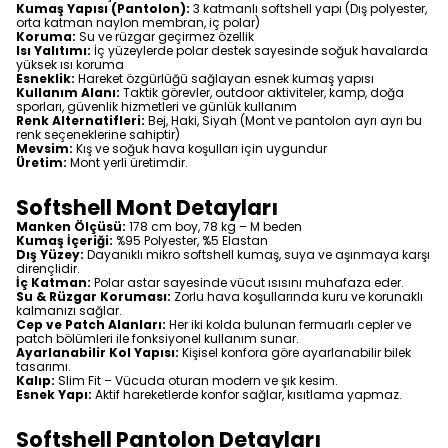
Kumaş Yapısı (Pantolon):
3 katmanlı softshell yapı (Dış polyester,
orta katman naylon membran, iç polar)
Koruma:
Su ve rüzgar geçirmez özellik
Isı Yalıtımı:
İç yüzeylerde polar destek sayesinde soğuk havalarda
yüksek ısı koruma
Esneklik:
Hareket özgürlüğü sağlayan esnek kumaş yapısı
Kullanım Alanı:
Taktik görevler, outdoor aktiviteler, kamp, doğa
sporları, güvenlik hizmetleri ve günlük kullanım
Renk Alternatifleri:
Bej, Haki, Siyah (Mont ve pantolon ayrı ayrı bu
renk seçeneklerine sahiptir)
Mevsim:
Kış ve soğuk hava koşulları için uygundur
Üretim:
Mont yerli üretimdir.
Softshell Mont Detayları
Manken Ölçüsü:
178 cm boy, 78 kg – M beden
Kumaş İçeriği:
%95 Polyester, %5 Elastan
Dış Yüzey:
Dayanıklı mikro softshell kumaş, suya ve aşınmaya karşı
dirençlidir.
İç Katman:
Polar astar sayesinde vücut ısısını muhafaza eder.
Su & Rüzgar Koruması:
Zorlu hava koşullarında kuru ve korunaklı
kalmanızı sağlar.
Cep ve Patch Alanları:
Her iki kolda bulunan fermuarlı cepler ve
patch bölümleri ile fonksiyonel kullanım sunar.
Ayarlanabilir Kol Yapısı:
Kişisel konfora göre ayarlanabilir bilek
tasarımı.
Kalıp:
Slim Fit – Vücuda oturan modern ve şık kesim.
Esnek Yapı:
Aktif hareketlerde konfor sağlar, kısıtlama yapmaz.
Softshell Pantolon Detayları