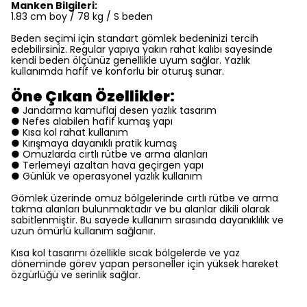
Manken Bilgileri:
1.83 cm boy / 78 kg / S beden
Beden seçimi için standart gömlek bedeninizi tercih
edebilirsiniz. Regular yapıya yakın rahat kalıbı sayesinde
kendi beden ölçünüz genellikle uyum sağlar. Yazlık
kullanımda hafif ve konforlu bir oturuş sunar.
Öne Çıkan Özellikler:
● Jandarma kamuflaj desen yazlık tasarım
● Nefes alabilen hafif kumaş yapı
● Kısa kol rahat kullanım
● Kırışmaya dayanıklı pratik kumaş
● Omuzlarda cırtlı rütbe ve arma alanları
● Terlemeyi azaltan hava geçirgen yapı
● Günlük ve operasyonel yazlık kullanım
Gömlek üzerinde omuz bölgelerinde cırtlı rütbe ve arma
takma alanları bulunmaktadır ve bu alanlar dikili olarak
sabitlenmiştir. Bu sayede kullanım sırasında dayanıklılık ve
uzun ömürlü kullanım sağlanır.
Kısa kol tasarımı özellikle sıcak bölgelerde ve yaz
döneminde görev yapan personeller için yüksek hareket
özgürlüğü ve serinlik sağlar.