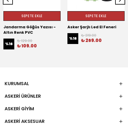
SEPETE EKLE
SEPETE EKLE
Jandarma Göğüs Yazısı -
Asker Şarjlı Led El Feneri
Altın Renk PVC
₺ 319.00
%
16
₺ 269.00
₺ 129.00
%
16
₺ 109.00
KURUMSAL
ASKERİ ÜRÜNLER
ASKERİ GİYİM
ASKERİ AKSESUAR