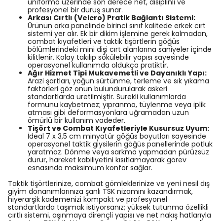
üniforma üzerinde son derece net, disiplinli ve
profesyonel bir duruş sunar.
Arkası Cırtlı (Velcro) Pratik Bağlantı Sistemi:
Ürünün arka panelinde birinci sınıf kalitede erkek cırt
sistemi yer alır. Ek bir dikim işlemine gerek kalmadan,
combat kıyafetleri ve taktik tişörtlerin göğüs
bölümlerindeki mini dişi cırt alanlarına saniyeler içinde
kilitlenir. Kolay takılıp sökülebilir yapısı sayesinde
operasyonel kullanımda oldukça pratiktir.
Ağır Hizmet Tipi Mukavemetli ve Dayanıklı Yapı:
Arazi şartları, yoğun sürtünme, terleme ve sık yıkama
faktörleri göz onun bulundurularak askeri
standartlarda üretilmiştir. Sürekli kullanımlarda
formunu kaybetmez; yıpranma, tüylenme veya iplik
atması gibi deformasyonlara uğramadan uzun
ömürlü bir kullanım vadeder.
Tişört ve Combat Kıyafetleriyle Kusursuz Uyum:
İdeal 7 x 3,5 cm minyatür göğüs boyutları sayesinde
operasyonel taktik giysilerin göğüs panellerinde potluk
yaratmaz. Dönme veya sarkma yapmadan pürüzsüz
durur, hareket kabiliyetini kısıtlamayarak görev
esnasında maksimum konfor sağlar.
Taktik tişörtlerinize, combat gömleklerinize ve yeni nesil dış
giyim donanımlarınıza şanlı TSK nizamını kazandırmak,
hiyerarşik kademenizi kompakt ve profesyonel
standartlarda taşımak istiyorsanız; yüksek tutunma özellikli
cırtlı sistemi, aşınmaya dirençli yapısı ve net nakış hatlarıyla