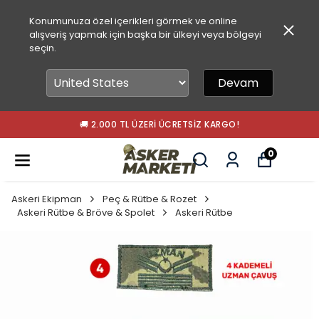
Konumunuza özel içerikleri görmek ve online
alışveriş yapmak için başka bir ülkeyi veya bölgeyi
seçin.
Devam
🚚 2.000 TL ÜZERI ÜCRETSIZ KARGO!
0
Askeri Ekipman
Peç & Rütbe & Rozet
Askeri Rütbe & Bröve & Spolet
Askeri Rütbe