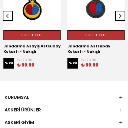
SEPETE EKLE
SEPETE EKLE
Jandarma Asayiş Astsubay
Jandarma Astsubay
Kokartı - Nakışlı
Kokartı - Nakışlı
₺ 129.90
₺ 129.90
%
23
%
23
₺ 99.90
₺ 99.90
KURUMSAL
ASKERİ ÜRÜNLER
ASKERİ GİYİM