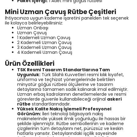
Paket İçeriği:
1 Adet mini göğüs rütbesi
Mini Uzman Çavuş Rütbe Çeşitleri
İhtiyacınıza uygun kademe işaretini panelden tek seçenek
ile kolayca belirleyebilirsiniz:
Uzman Onbaşı
Uzman Çavuş
1 Kademeli Uzman Çavuş
2 Kademeli Uzman Çavuş
3 Kademeli Uzman Çavuş
4 Kademeli Uzman Çavuş
Ürün Özellikleri
TSK Resmi Tasarım Standartlarına Tam
Uygunluk:
Türk Silahlı Kuvvetleri resmi kılık kıyafet,
üniforma ve teçhizat yönergelerinde belirtilen
minyatür göğüs rütbesi ölçülerine ve tasarım
detaylarına tamamen sadık kalınarak imal edilmiştir.
Uzman erbaş kadrolarının denetlemelerde ve resmi
görevlerde güvenle kullanabileceği orijinal
askeri
rütbe
standartlarındadır.
Yüksek Kalite Nakış İşlemeli Profesyonel
Görünüm:
İleri teknoloji bilgisayarlı nakış
makinelerinde yüksek ilmik yoğunluğu ile hassas bir
şekilde işlenmiştir. Rütbe sembollerinin ve kademe
çizgilerinin tüm detaylarını net, pürüzsüz ve keskin
hatlarla yansıtır. Detaylarındaki işçilik sayesinde