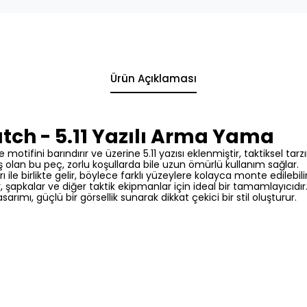
Ürün Açıklaması
tch - 5.11 Yazılı Arma Yama
motifini barındırır ve üzerine 5.11 yazısı eklenmiştir, taktiksel t
 olan bu peç, zorlu koşullarda bile uzun ömürlü kullanım sağlar.
ı ile birlikte gelir, böylece farklı yüzeylere kolayca monte edilebilir 
 şapkalar ve diğer taktik ekipmanlar için ideal bir tamamlayıcıdır
rımı, güçlü bir görsellik sunarak dikkat çekici bir stil oluşturur.