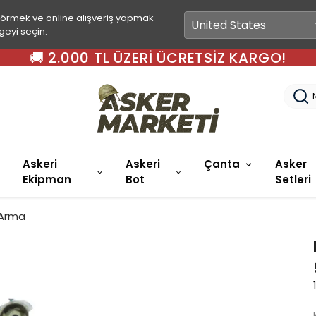
görmek ve online alışveriş yapmak
geyi seçin.
🚚 2.000 TL ÜZERI ÜCRETSIZ KARGO!
Askeri
Askeri
Çanta
Asker
Ekipman
Bot
Setleri
 Arma