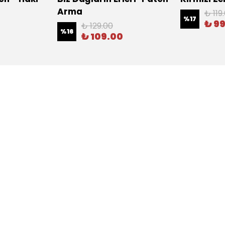
Arma
₺ 119
%
17
₺ 9
₺ 129.00
%
16
₺ 109.00