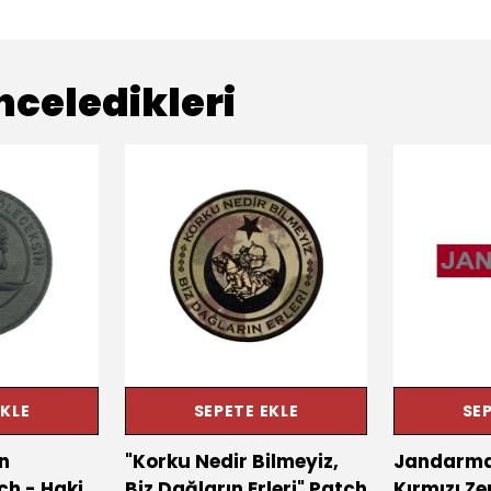
nceledikleri
EKLE
SEPETE EKLE
SEP
n
"Korku Nedir Bilmeyiz,
Jandarma 
ch - Haki
Biz Dağların Erleri" Patch
Kırmızı Z