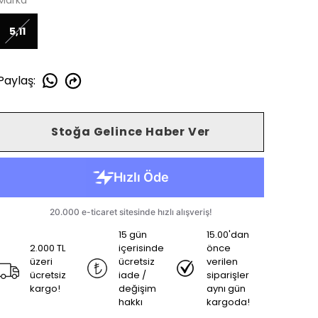
Marka
5,11
Paylaş
:
Stoğa Gelince Haber Ver
15 gün
15.00'dan
2.000 TL
içerisinde
önce
üzeri
ücretsiz
verilen
ücretsiz
iade /
siparişler
kargo!
değişim
aynı gün
hakkı
kargoda!