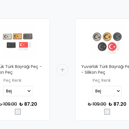
ük Türk Bayrağı Peç -
Yuvarlak Türk Bayrağı P
kon Peç
- Silikon Peç
Peç Renk
Peç Renk
₺ 109.00
₺ 87.20
₺ 109.00
₺ 87.20