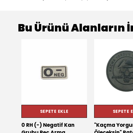
Bu Ürünü Alanların İ
SEPETE EKLE
SEPETE 
0 RH (-) Negatif Kan
"Kaçma Yorgu
a
Grubu Peç Arma
Öleceksin" Pat