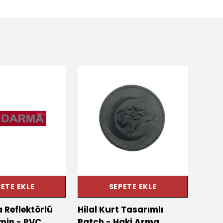
ETE EKLE
SEPETE EKLE
Reflektörlü
Hilal Kurt Tasarımlı
Göktü
emin - PVC
Patch - Haki Arma
Kurt 