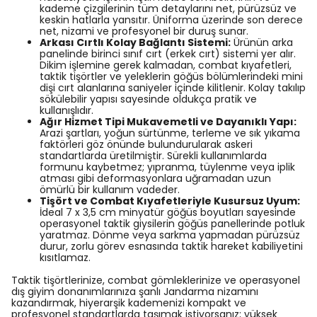
kademe çizgilerinin tüm detaylarını net, pürüzsüz ve
keskin hatlarla yansıtır. Üniforma üzerinde son derece
net, nizami ve profesyonel bir duruş sunar.
Arkası Cırtlı Kolay Bağlantı Sistemi:
Ürünün arka
panelinde birinci sınıf cırt (erkek cırt) sistemi yer alır.
Dikim işlemine gerek kalmadan, combat kıyafetleri,
taktik tişörtler ve yeleklerin göğüs bölümlerindeki mini
dişi cırt alanlarına saniyeler içinde kilitlenir. Kolay takılıp
sökülebilir yapısı sayesinde oldukça pratik ve
kullanışlıdır.
Ağır Hizmet Tipi Mukavemetli ve Dayanıklı Yapı:
Arazi şartları, yoğun sürtünme, terleme ve sık yıkama
faktörleri göz önünde bulundurularak askeri
standartlarda üretilmiştir. Sürekli kullanımlarda
formunu kaybetmez; yıpranma, tüylenme veya iplik
atması gibi deformasyonlara uğramadan uzun
ömürlü bir kullanım vadeder.
Tişört ve Combat Kıyafetleriyle Kusursuz Uyum:
İdeal 7 x 3,5 cm minyatür göğüs boyutları sayesinde
operasyonel taktik giysilerin göğüs panellerinde potluk
yaratmaz. Dönme veya sarkma yapmadan pürüzsüz
durur, zorlu görev esnasında taktik hareket kabiliyetini
kısıtlamaz.
Taktik tişörtlerinize, combat gömleklerinize ve operasyonel
dış giyim donanımlarınıza şanlı Jandarma nizamını
kazandırmak, hiyerarşik kademenizi kompakt ve
profesyonel standartlarda taşımak istiyorsanız; yüksek