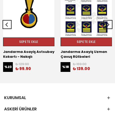
SEPETE EKLE
SEPETE EKLE
Jandarma Asayiş Astsubay
Jandarma Asayiş Uzman
Kokartı - Nakışlı
Çavuş Rütbeleri
₺ 129.90
₺ 169.00
%
23
%
18
₺ 99.90
₺ 139.00
KURUMSAL
ASKERİ ÜRÜNLER