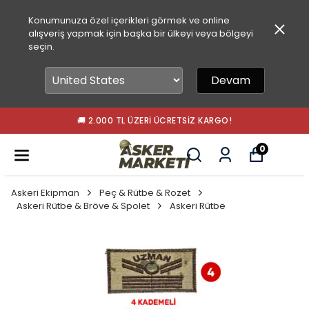
Konumunuza özel içerikleri görmek ve online
alışveriş yapmak için başka bir ülkeyi veya bölgeyi
seçin.
Devam
🚚 2.000 TL ÜZERI ÜCRETSIZ KARGO!
0
Askeri Ekipman
Peç & Rütbe & Rozet
Askeri Rütbe & Bröve & Spolet
Askeri Rütbe