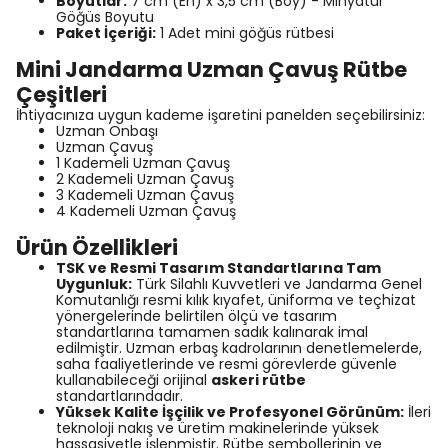
Boyutlar:
7 cm (En) x 3,5 cm (Boy) - Minyatür
Göğüs Boyutu
Paket İçeriği:
1 Adet mini göğüs rütbesi
Mini Jandarma Uzman Çavuş Rütbe
Çeşitleri
İhtiyacınıza uygun kademe işaretini panelden seçebilirsiniz:
Uzman Onbaşı
Uzman Çavuş
1 Kademeli Uzman Çavuş
2 Kademeli Uzman Çavuş
3 Kademeli Uzman Çavuş
4 Kademeli Uzman Çavuş
Ürün Özellikleri
TSK ve Resmi Tasarım Standartlarına Tam
Uygunluk:
Türk Silahlı Kuvvetleri ve Jandarma Genel
Komutanlığı resmi kılık kıyafet, üniforma ve teçhizat
yönergelerinde belirtilen ölçü ve tasarım
standartlarına tamamen sadık kalınarak imal
edilmiştir. Uzman erbaş kadrolarının denetlemelerde,
saha faaliyetlerinde ve resmi görevlerde güvenle
kullanabileceği orijinal
askeri rütbe
standartlarındadır.
Yüksek Kalite İşçilik ve Profesyonel Görünüm:
İleri
teknoloji nakış ve üretim makinelerinde yüksek
hassasiyetle işlenmiştir. Rütbe sembollerinin ve