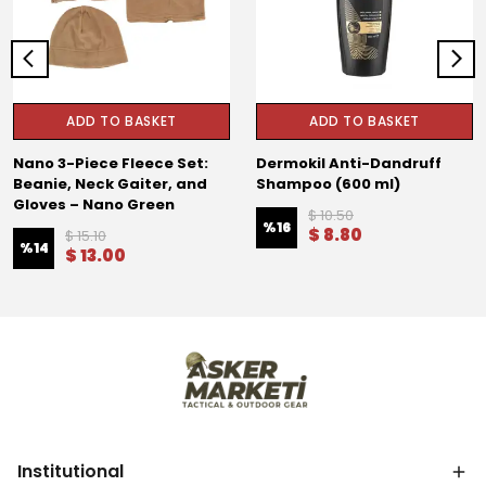
ADD TO BASKET
ADD TO BASKET
Nano 3-Piece Fleece Set:
Dermokil Anti-Dandruff
Beanie, Neck Gaiter, and
Shampoo (600 ml)
Gloves – Nano Green
$ 10.50
%
16
$ 8.80
$ 15.10
%
14
$ 13.00
Institutional