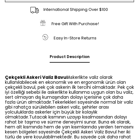
International Shipping Over $100
Free Gift With Purchase!
Easy In-Store Returns
Product Description
Çekçekli Askeri Valiz Bavul
Askerlikte valiz olarak
kullanılabilecek en ekonomik ve en ergonomik ürün olan
çekçekli bavul, pek çok askerin ilk tercihi olmaktadır. Pek çok
iyi özelliği sebebi ile askerlikte kullanıma uygun olan bu valiz,
sert olmayan dış kumaşından dolayı içerisine çok daha
fazla ürün almaktadır.Tekerlekleri sayesinde normal bir valiz
gibi rahatça sürülebilen askeri valiz, şehirler arası
yolculuklarda askerler için büyük bir kolaylık
olmaktadır.Tutacak kısmının uzayıp kısalmasından dolayı
rahat bir taşıma ve sürme deneyimi sunar. Buna ek olarak,
hem alt kısmında hem de yan kısımlarında yerden temasını
kesen bölgeleri sayesinde
Çekçekli Askeri Valiz Bavul her iki
türlü de yere koyulabilmektedir. Bu sayede çok daha rahat