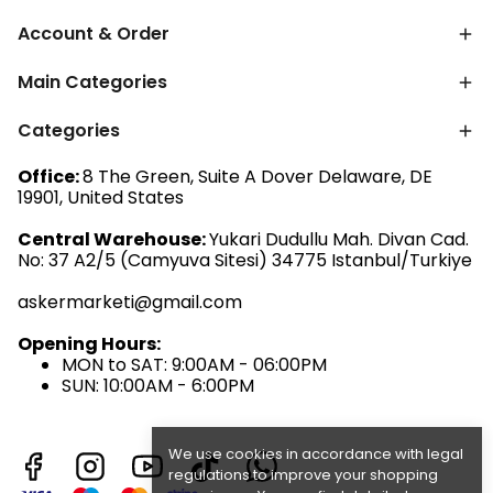
Account & Order
Main Categories
Categories
Office:
8 The Green, Suite A Dover Delaware, DE
19901, United States
Central Warehouse:
Yukari Dudullu Mah. Divan Cad.
No: 37 A2/5 (Camyuva Sitesi) 34775 Istanbul/Turkiye
askermarketi@gmail.com
Opening Hours:
MON to SAT: 9:00AM - 06:00PM
SUN: 10:00AM - 6:00PM
We use cookies in accordance with legal
regulations to improve your shopping