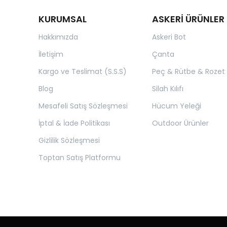
KURUMSAL
ASKERİ ÜRÜNLER
Hakkımızda
Askeri Bot
İletişim
Çanta
Kargo ve Teslimat (S.S.S)
Peç & Rütbe & Rozet
Blog
Silah Kılıfı
Mesafeli Satış Sözleşmesi
Hücum Yeleği
İptal & İade Politikası
Outdoor Ürünler
Gizlilik Sözleşmesi
Toptan Satış Platformu