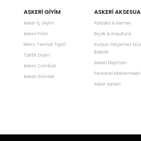
ASKERİ GİYİM
ASKERİ AKSESUA
Asker İç Giyim
Palaska & Kemer
Askeri Polar
Bıçak & Kasatura
Micro Termal Tişört
Kurşun Geçirmez Ürü
Balistik
Taktik Giyim
Askeri Ekipman
Askeri Combat
Personel Malzemeleri
Askeri Gömlek
Asker Setleri