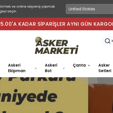
görmek ve online alışveriş yapmak
geyi seçin.
🚚 2.
Askeri
Askeri
Çanta
Asker
Ekipman
Bot
Setleri