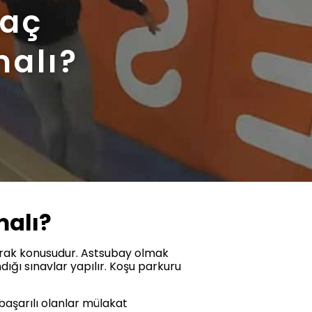
Kaç
alı?
alı?
erak konusudur. Astsubay olmak
andığı sınavlar yapılır. Koşu parkuru
 başarılı olanlar mülakat