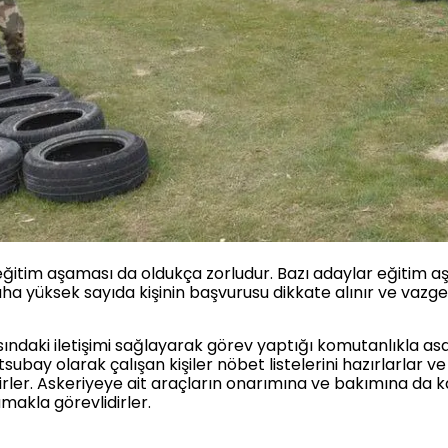
eğitim aşaması da oldukça zorludur. Bazı adaylar eğitim a
 yüksek sayıda kişinin başvurusu dikkate alınır ve vazge
ndaki iletişimi sağlayarak görev yaptığı komutanlıkla asayiş
subay olarak çalışan kişiler nöbet listelerini hazırlarlar ve
irler. Askeriyeye ait araçların onarımına ve bakımına da kat
makla görevlidirler.