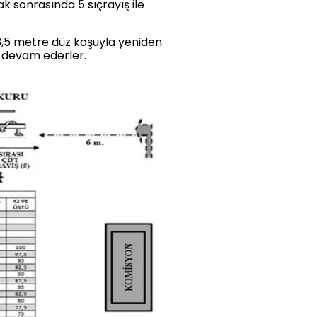
 sonrasında 5 sıçrayış ile
3,5 metre düz koşuyla yeniden
k devam ederler.