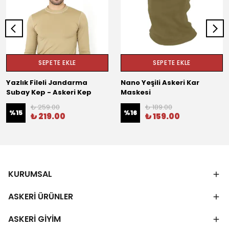
SEPETE EKLE
SEPETE EKLE
Yazlık Fileli Jandarma
Nano Yeşili Askeri Kar
Subay Kep - Askeri Kep
Maskesi
₺ 259.00
₺ 189.00
%
15
%
16
₺ 219.00
₺ 159.00
KURUMSAL
ASKERİ ÜRÜNLER
ASKERİ GİYİM