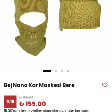
Bej Nano Kar Maskesi Bere
₺ 189.00
%
16
₺ 159.00
15.00'dan önce verilen siparişler aynı gün kargoda!