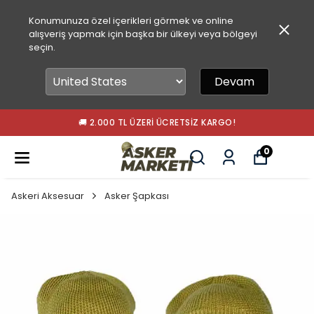
Konumunuza özel içerikleri görmek ve online
alışveriş yapmak için başka bir ülkeyi veya bölgeyi
seçin.
Devam
🚚 2.000 TL ÜZERI ÜCRETSIZ KARGO!
0
Askeri Aksesuar
Asker Şapkası