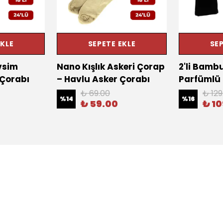
EKLE
SEPETE EKLE
SEP
vsim
Nano Kışlık Askeri Çorap
2'li Bamb
 Çorabı
– Havlu Asker Çorabı
Parfümlü
₺ 69.00
₺ 129
%
14
%
16
₺ 59.00
₺ 1