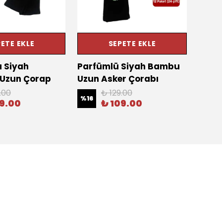
ETE EKLE
SEPETE EKLE
u Siyah
Parfümlü Siyah Bambu
Siyah
 Uzun Çorap
Uzun Asker Çorabı
– Hav
.00
₺ 129.00
%
16
%
14
09.00
₺ 109.00