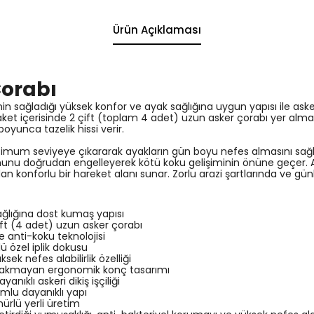
Ürün Açıklaması
orabı
in sağladığı yüksek konfor ve ayak sağlığına uygun yapısı ile asker
aket içerisinde 2 çift (toplam 4 adet) uzun asker çorabı yer al
oyunca tazelik hissi verir.
simum seviyeye çıkararak ayakların gün boyu nefes almasını sağlar
şumunu doğrudan engelleyerek kötü koku gelişiminin önüne geçer. 
 konforlu bir hareket alanı sunar. Zorlu arazi şartlarında ve g
sağlığına dost kumaş yapısı
ift (4 adet) uzun asker çorabı
 anti-koku teknolojisi
ü özel iplik dokusu
ek nefes alabilirlik özelliği
rakmayan ergonomik konç tasarımı
ıklı askeri dikiş işçiliği
umlu dayanıklı yapı
mürlü yerli üretim