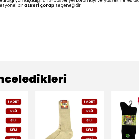
tirdiği yumuşaklığı, anti-bakteriyel korumayı ve yüksek nefes alabi
fesyonel bir
askeri çorap
seçeneğidir.
nceledikleri