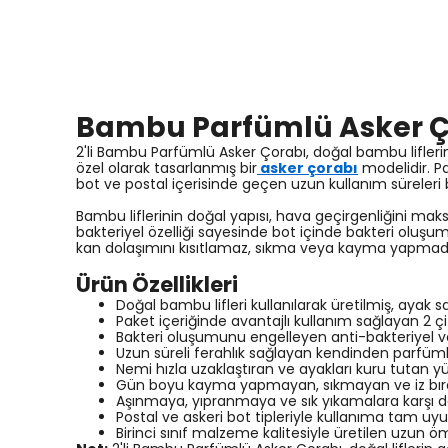
Bambu Parfümlü Asker Ç
2'li Bambu Parfümlü Asker Çorabı, doğal bambu liflerin
özel olarak tasarlanmış bir
asker çorabı
modelidir. P
bot ve postal içerisinde geçen uzun kullanım süreleri b
Bambu liflerinin doğal yapısı, hava geçirgenliğini mak
bakteriyel özelliği sayesinde bot içinde bakteri olu
kan dolaşımını kısıtlamaz, sıkma veya kayma yapmadan
Ürün Özellikleri
Doğal bambu lifleri kullanılarak üretilmiş, ayak 
Paket içeriğinde avantajlı kullanım sağlayan 2 ç
Bakteri oluşumunu engelleyen anti-bakteriyel ve
Uzun süreli ferahlık sağlayan kendinden parfüml
Nemi hızla uzaklaştıran ve ayakları kuru tutan yüks
Gün boyu kayma yapmayan, sıkmayan ve iz bı
Aşınmaya, yıpranmaya ve sık yıkamalara karşı dayan
Postal ve askeri bot tipleriyle kullanıma tam uy
Birinci sınıf malzeme kalitesiyle üretilen uzun ö