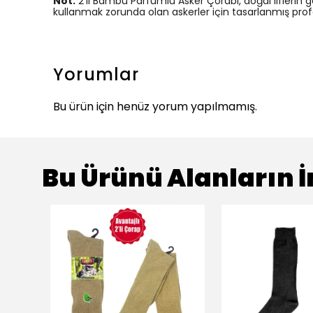
Not:
2'li Bambu Parfümlü Asker Çorabı, doğal liflerin ge
kullanmak zorunda olan askerler için tasarlanmış pro
Yorumlar
Bu ürün için henüz yorum yapılmamış.
Bu Ürünü Alanların İ