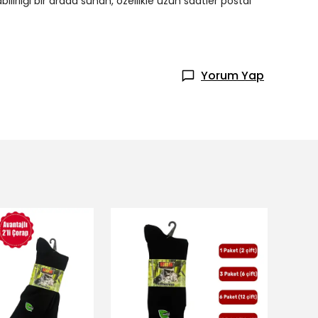
lirliği bir arada sunan, özellikle uzun saatler postal
Yorum Yap