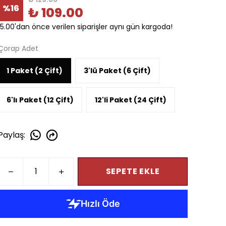
%
16
₺ 109.00
15.00'dan önce verilen siparişler aynı gün kargoda!
Çorap Adet
1 Paket (2 Çift)
3'lü Paket (6 Çift)
6'lı Paket (12 Çift)
12'li Paket (24 Çift)
Paylaş
:
SEPETE EKLE