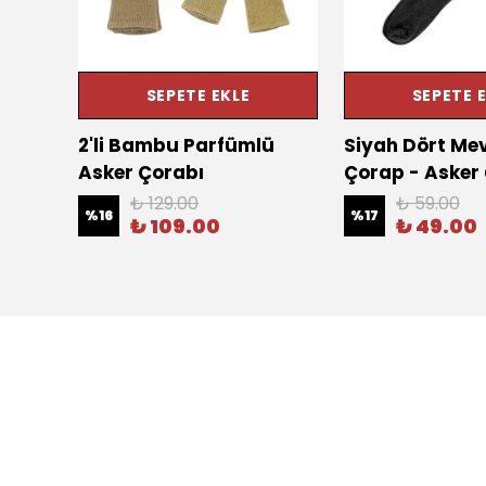
SEPETE EKLE
SEPETE 
2'li Bambu Parfümlü
Siyah Dört Me
Asker Çorabı
Çorap - Asker
₺ 129.00
₺ 59.00
%
16
%
17
₺ 109.00
₺ 49.00