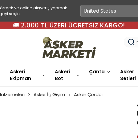
görmek ve online alışveriş yapmak
geyi seçin.
🚚 2.000 TL ÜZERI ÜCRETSIZ KARGO!
Askeri
Askeri
Çanta
Asker
Ekipman
Bot
Setleri
Malzemeleri
Asker İç Giyim
Asker Çorabı