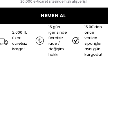
HEMEN AL
15 gün
15.00'dan
2.000 TL
içerisinde
önce
üzeri
ücretsiz
verilen
ücretsiz
iade /
siparişler
kargo!
değişim
aynı gün
hakkı
kargoda!