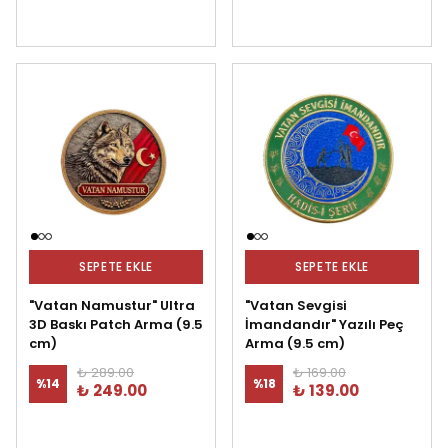
SEPETE EKLE
SEPETE EKLE
"Vatan Namustur" Ultra
"Vatan Sevgisi
3D Baskı Patch Arma (9.5
İmandandır" Yazılı Peç
cm)
Arma (9.5 cm)
₺ 289.00
₺ 169.00
%
14
%
18
₺ 249.00
₺ 139.00