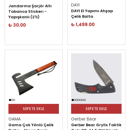
DAYI
Jandarma Şarjör Altı
DAYI El Yapımı Ahşap
Tabanca Stickerı -
Çelik Balta
Yapışkanlı (2'li)
₺ 1,499.00
₺ 30.00
SEPETE EKLE
SEPETE EKLE
GAMA
Gerber Bear
Gama Çok Yönlü Çelik
Gerber Bear Grylls Taktik