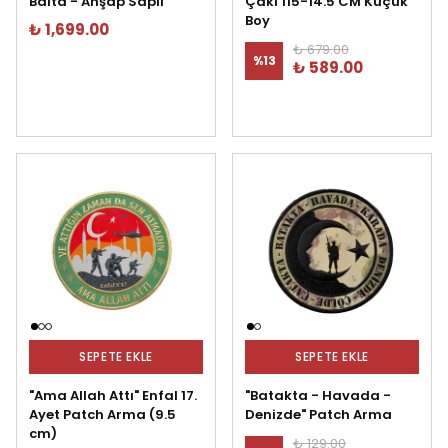
Balta - Ahşap Saplı
Çakı 115-14.5 CM Küçük
Boy
₺ 1,699.00
₺ 679.00
%
13
₺ 589.00
SEPETE EKLE
SEPETE EKLE
"Ama Allah Attı" Enfal 17.
"Batakta - Havada -
Ayet Patch Arma (9.5
Denizde" Patch Arma
cm)
₺ 129.00