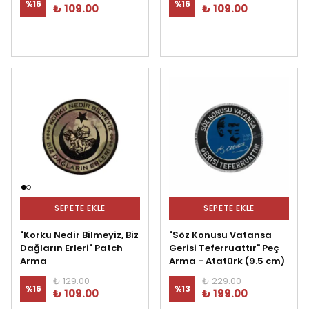
%
16
%
16
₺ 109.00
₺ 109.00
SEPETE EKLE
SEPETE EKLE
"Korku Nedir Bilmeyiz, Biz
"Söz Konusu Vatansa
Dağların Erleri" Patch
Gerisi Teferruattır" Peç
Arma
Arma - Atatürk (9.5 cm)
₺ 129.00
₺ 229.00
%
16
%
13
₺ 109.00
₺ 199.00