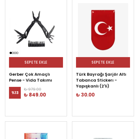
SEPETE EKLE
SEPETE EKLE
Gerber Çok Amaçlı
Türk Bayrağı Şarjör Altı
Pense - Vida Takımı
Tabanca Stickerı -
Yapışkanlı (2'li)
₺ 979.00
%
13
₺ 849.00
₺ 30.00