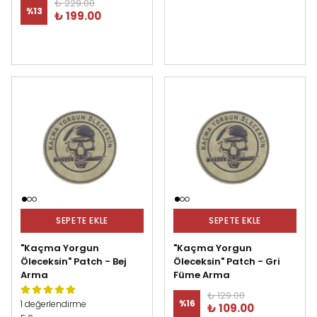
₺ 229.00
%
13
₺ 199.00
SEPETE EKLE
SEPETE EKLE
"Kaçma Yorgun
"Kaçma Yorgun
Öleceksin" Patch - Bej
Öleceksin" Patch - Gri
Arma
Füme Arma
₺ 129.00
%
16
1 değerlendirme
₺ 109.00