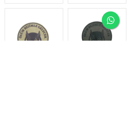
SEPETE EKLE
SEPETE EKLE
"Ölüm Bizimle Gelecek"
"Ölüm Bizimle Gelecek"
Patch - Bej Arma
Patch - Haki Arma
₺ 129.00
%
16
1 değerlendirme
₺ 109.00
5.0
₺ 129.00
%
16
₺ 109.00