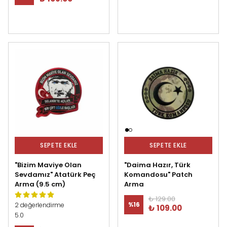
SEPETE EKLE
SEPETE EKLE
"Bizim Maviye Olan
"Daima Hazır, Türk
Sevdamız" Atatürk Peç
Komandosu" Patch
Arma (9.5 cm)
Arma
₺ 129.00
%
16
2 değerlendirme
₺ 109.00
5.0