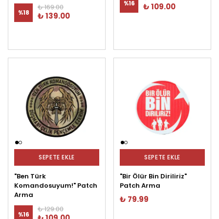
%
16
₺ 109.00
₺ 169.00
%
18
₺ 139.00
SEPETE EKLE
SEPETE EKLE
"Ben Türk
"Bir Ölür Bin Diriliriz"
Komandosuyum!" Patch
Patch Arma
Arma
₺ 79.99
₺ 129.00
%
16
₺ 109.00