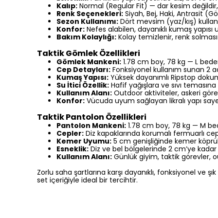
Kalıp:
Normal (Regular Fit) — dar kesim değildi
Renk Seçenekleri:
Siyah, Bej, Haki, Antrasit (
Sezon Kullanımı:
Dört mevsim (yaz/kış) kulla
Konfor:
Nefes alabilen, dayanıklı kumaş yapısı 
Bakım Kolaylığı:
Kolay temizlenir, renk solma
Taktik Gömlek Özellikleri
Gömlek Mankeni:
1.78 cm boy, 78 kg — L bed
Cep Detayları:
Fonksiyonel kullanım sunan 2 ad
Kumaş Yapısı:
Yüksek dayanımlı Ripstop dok
Su İtici Özellik:
Hafif yağışlara ve sıvı temasına
Kullanım Alanı:
Outdoor aktiviteler, askeri göre
Konfor:
Vücuda uyum sağlayan likralı yapı sayes
Taktik Pantolon Özellikleri
Pantolon Mankeni:
1.78 cm boy, 78 kg — M b
Cepler:
Diz kapaklarında korumalı fermuarlı cep
Kemer Uyumu:
5 cm genişliğinde kemer köprül
Esneklik:
Diz ve bel bölgelerinde 2 cm’ye kadar
Kullanım Alanı:
Günlük giyim, taktik görevler, o
Zorlu saha şartlarına karşı dayanıklı, fonksiyonel ve
set içeriğiyle ideal bir tercihtir.