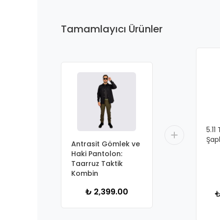
Tamamlayıcı Ürünler
5.11
Şap
Antrasit Gömlek ve
Haki Pantolon:
Taarruz Taktik
Kombin
₺ 2,399.00
₺