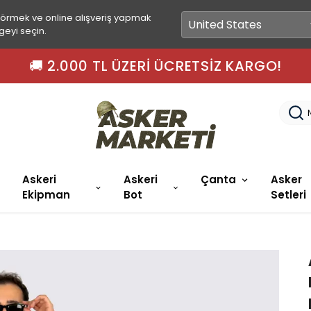
görmek ve online alışveriş yapmak
geyi seçin.
 15.00'A KADAR SIPARIŞLER AYNI GÜN KARGO
Askeri
Askeri
Çanta
Asker
Ekipman
Bot
Setleri