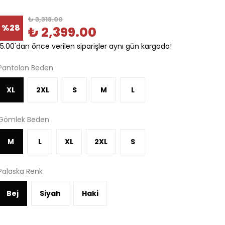
₺ 3,318.00
%
28
₺ 2,399.00
15.00'dan önce verilen siparişler aynı gün kargoda!
Pantolon Beden
XL
2XL
S
M
L
Gömlek Beden
M
L
XL
2XL
S
Palaska Renk
Bej
Siyah
Haki