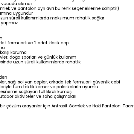
r, vücudu sıkmaz
Gömlek ve pantolon ayrı ayrı bu renk seçeneklerine sahiptir)
nımına uygundur
uzun süreli kullanımlarda maksimum rahatlık sağlar
sı yapmaz
en
et fermuarlı ve 2 adet klasik cep
uma
 karşı koruma
vler, doğa sporları ve günlük kullanım
inde uzun süreli kullanımlarda rahatlık
eden
ler, sağ-sol yan cepler, arkada tek fermuarlı güvenlik cebi
eriyle tüm taktik kemer ve palaskalarla uyumlu
 esneme sağlayan full likralı kumaş
utdoor aktiviteler ve saha çalışmaları
 şık bir çözüm arayanlar için Antrasit Gömlek ve Haki Pantolon: T