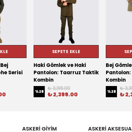
EKLE
SEPETE EKLE
SEP
Bej
Haki Gömlek ve Haki
Bej Gömle
he Serisi
Pantolon: Taarruz Taktik
Pantolon:
Kombin
Kombin
₺ 3,318.00
₺ 3,3
%
28
%
28
00
₺ 2,399.00
₺ 2,
ASKERİ GİYİM
ASKERİ AKSESUA