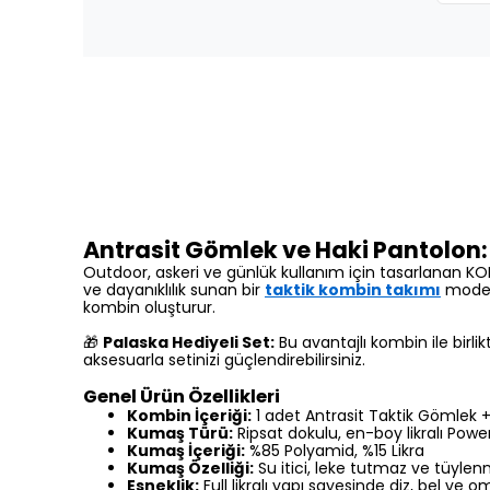
Antrasit Gömlek ve Haki Pantolon
Outdoor, askeri ve günlük kullanım için tasarlanan K
ve dayanıklılık sunan bir
taktik kombin takımı
modeli
kombin oluşturur.
🎁
Palaska Hediyeli Set:
Bu avantajlı kombin ile birl
aksesuarla setinizi güçlendirebilirsiniz.
Genel Ürün Özellikleri
Kombin İçeriği:
1 adet Antrasit Taktik Gömlek +
Kumaş Türü:
Ripsat dokulu, en-boy likralı Powe
Kumaş İçeriği:
%85 Polyamid, %15 Likra
Kumaş Özelliği:
Su itici, leke tutmaz ve tüyl
Esneklik:
Full likralı yapı sayesinde diz, bel ve