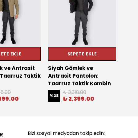
ETE EKLE
SEPETE EKLE
k ve Antrasit
Siyah Gömlek ve
Bej 
 Taarruz Taktik
Antrasit Pantolon:
Panto
Taarruz Taktik Kombin
Takt
18.00
₺ 3,318.00
%
28
%
13
399.00
₺ 2,399.00
Bizi sosyal medyadan takip edin:
R