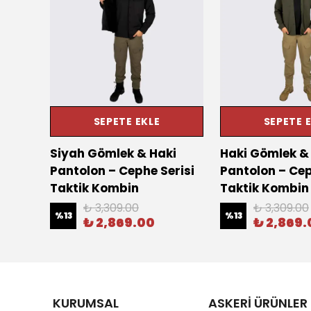
SEPETE EKLE
SEPETE 
Siyah Gömlek & Haki
Haki Gömlek & 
isi
Pantolon – Cephe Serisi
Pantolon – Cep
Taktik Kombin
Taktik Kombin
₺ 3,309.00
₺ 3,309.00
%
13
%
13
₺ 2,869.00
₺ 2,869.
KURUMSAL
ASKERİ ÜRÜNLER