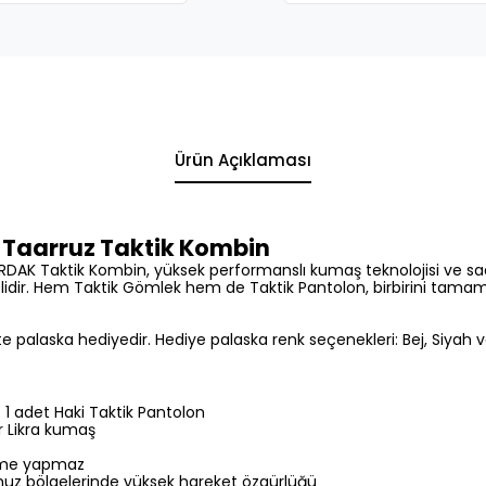
Ürün Açıklaması
: Taarruz Taktik Kombin
ORDAK Taktik Kombin, yüksek performanslı kumaş teknolojisi ve s
dir. Hem Taktik Gömlek hem de Taktik Pantolon, birbirini tamam
ikte palaska hediyedir. Hediye palaska renk seçenekleri: Bej, Siy
 1 adet Haki Taktik Pantolon
r Likra kumaş
enme yapmaz
 omuz bölgelerinde yüksek hareket özgürlüğü