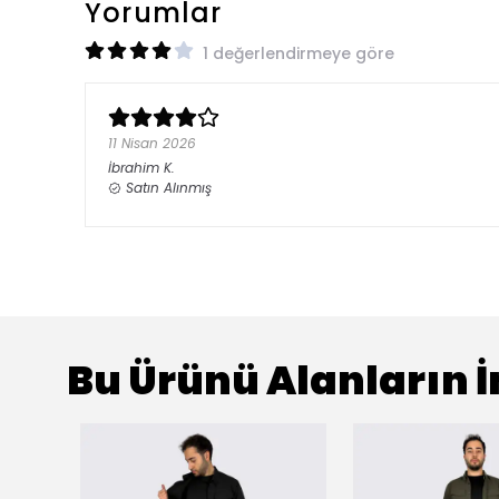
Yorumlar
1 değerlendirmeye göre
11 Nisan 2026
İbrahim
K.
Satın Alınmış
Bu Ürünü Alanların İ