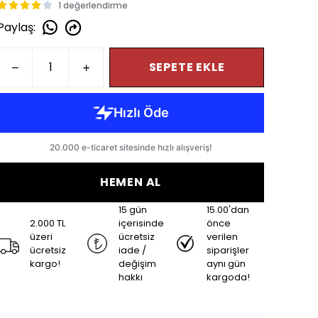
1 değerlendirme
Paylaş
:
SEPETE EKLE
HEMEN AL
15 gün
15.00'dan
2.000 TL
içerisinde
önce
üzeri
ücretsiz
verilen
ücretsiz
iade /
siparişler
kargo!
değişim
aynı gün
hakkı
kargoda!