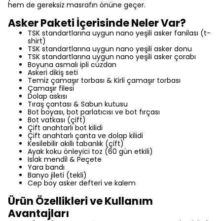
hem de gereksiz masrafın önüne geçer.
Asker Paketi İçerisinde Neler Var?
TSK standartlarına uygun nano yeşili asker fanilası (t-
shirt)
TSK standartlarına uygun nano yeşili asker donu
TSK standartlarına uygun nano yeşili asker çorabı
Boyuna asmalı ipli cüzdan
Askeri dikiş seti
Temiz çamaşır torbası & Kirli çamaşır torbası
Çamaşır filesi
Dolap askısı
Tıraş çantası & Sabun kutusu
Bot boyası,
bot parlatıcısı ve bot fırçası
Bot vatkası (çift)
Çift anahtarlı bot kilidi
Çift anahtarlı çanta ve dolap kilidi
Kesilebilir akıllı tabanlık (çift)
Ayak koku önleyici toz (60 gün etkili)
Islak mendil & Peçete
Yara bandı
Banyo jileti (tekli)
Cep boy asker defteri ve kalem
Ürün Özellikleri ve Kullanım
Avantajları