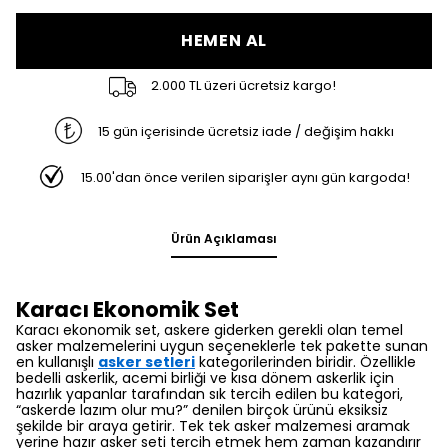
HEMEN AL
2.000 TL üzeri ücretsiz kargo!
15 gün içerisinde ücretsiz iade / değişim hakkı
15.00'dan önce verilen siparişler aynı gün kargoda!
Ürün Açıklaması
Karacı Ekonomik Set
Karacı ekonomik set,
askere giderken gerekli olan temel
asker malzemelerini uygun seçeneklerle tek pakette sunan
en kullanışlı
asker setleri
kategorilerinden biridir.
Özellikle
bedelli askerlik,
acemi birliği ve kısa dönem askerlik için
hazırlık yapanlar tarafından sık tercih edilen bu kategori,
“askerde lazım olur mu?
” denilen birçok ürünü eksiksiz
şekilde bir araya getirir.
Tek tek asker malzemesi aramak
yerine hazır asker seti tercih etmek hem zaman kazandırır