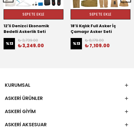
SEPETE EKLE
SEPETE EKLE
12'li Denizci Ekonomik
18’li Kışlık Full Asker İç
Bedelli Askerlik Seti
Çamaşır Asker Seti
₺ 3,739.00
₺ 8,179.00
%
13
%
13
₺ 3,249.00
₺ 7,109.00
KURUMSAL
ASKERİ ÜRÜNLER
ASKERİ GİYİM
ASKERİ AKSESUAR