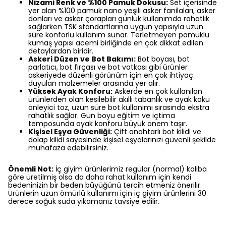
Nizami Renk ve %100 Pamuk Dokusu:
Set içerisinde
yer alan %100 pamuk nano yeşili asker fanilaları,
asker
donları ve asker çorapları günlük kullanımda rahatlık
sağlarken TSK standartlarına uygun yapısıyla uzun
süre konforlu kullanım sunar.
Terletmeyen pamuklu
kumaş yapısı acemi birliğinde en çok dikkat edilen
detaylardan biridir.
Askeri Düzen ve Bot Bakımı:
Bot boyası,
bot
parlatıcı,
bot fırçası ve bot vatkası gibi ürünler
askeriyede düzenli görünüm için en çok ihtiyaç
duyulan malzemeler arasında yer alır.
Yüksek Ayak Konforu:
Askerde en çok kullanılan
ürünlerden olan kesilebilir akıllı tabanlık ve ayak koku
önleyici toz,
uzun süre bot kullanımı sırasında ekstra
rahatlık sağlar.
Gün boyu eğitim ve içtima
temposunda ayak konforu büyük önem taşır.
Kişisel Eşya Güvenliği:
Çift anahtarlı bot kilidi ve
dolap kilidi sayesinde kişisel eşyalarınızı güvenli şekilde
muhafaza edebilirsiniz.
Önemli Not:
İç giyim ürünlerimiz regular (normal) kalıba
göre üretilmiş olsa da daha rahat kullanım için kendi
bedeninizin bir beden büyüğünü tercih etmeniz önerilir.
Ürünlerin uzun ömürlü kullanımı için iç giyim ürünlerini 30
derece soğuk suda yıkamanız tavsiye edilir.