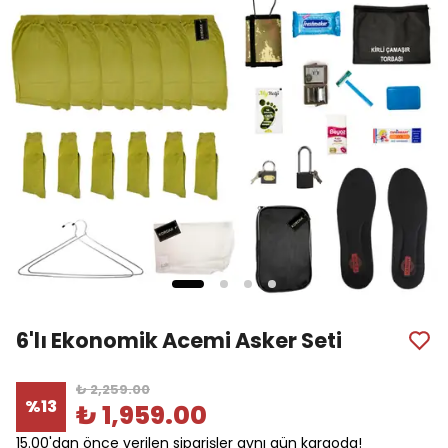
6'lı Ekonomik Acemi Asker Seti
₺ 2,259.00
%
13
₺ 1,959.00
15.00'dan önce verilen siparişler aynı gün kargoda!