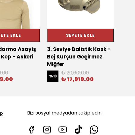
ETE EKLE
SEPETE EKLE
ndarma Asayiş
3. Seviye Balistik Kask -
Haki 
Kep - Askeri
Bej Kurşun Geçirmez
%
17
Miğfer
9.00
₺ 20,609.00
%
13
29.00
₺ 17,919.00
Bizi sosyal medyadan takip edin:
R