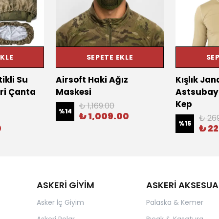
EKLE
SEPETE EKLE
SEP
ikli Su
Airsoft Haki Ağız
Kışlık Ja
ri Çanta
Maskesi
Astsubay 
Kep
₺ 1,169.00
%
14
₺ 1,009.00
₺ 26
%
15
0
₺ 2
ASKERİ GİYİM
ASKERİ AKSESUA
Asker İç Giyim
Palaska & Kemer