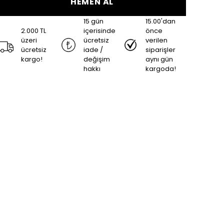
HEMEN AL
15 gün
15.00'dan
2.000 TL
içerisinde
önce
üzeri
ücretsiz
verilen
ücretsiz
iade /
siparişler
kargo!
değişim
aynı gün
hakkı
kargoda!