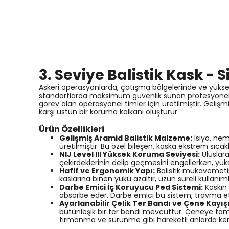
3. Seviye Balistik Kask -
Askeri operasyonlarda, çatışma bölgelerinde ve yüksek 
standartlarda maksimum güvenlik sunan profesyonel
görev alan operasyonel timler için üretilmiştir. Geli
karşı üstün bir koruma kalkanı oluşturur.
Ürün Özellikleri
Gelişmiş Aramid Balistik Malzeme:
Isıya, ne
üretilmiştir. Bu özel bileşen, kaska ekstrem sıcak
NIJ Level III Yüksek Koruma Seviyesi:
Uluslara
çekirdeklerinin delip geçmesini engellerken, yü
Hafif ve Ergonomik Yapı:
Balistik mukavemeti
kaslarına binen yükü azaltır, uzun süreli kullanım
Darbe Emici İç Koruyucu Ped Sistemi:
Kaskın 
absorbe eder. Darbe emici bu sistem, travma etki
Ayarlanabilir Çelik Ter Bandı ve Çene Kayışı
bütünleşik bir ter bandı mevcuttur. Çeneye tam
tırmanma ve sürünme gibi hareketli anlarda ken