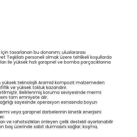
 için tasarlanan bu donanım; uluslararası
et Teşkilatı personeli olmak üzere tehlikeli koşullarda
arı ile yüksek hızlı şarapnel ve bomba parçacıklarına
en yüksek teknolojili Aramid kompozit malzemeden
iflik ve yüksek tokluk kazandırır.
retilmiştir. Belirlenmiş koruma seviyesinde mermi
sını tam emniyete alır.
 ağırlığı sayesinde operasyon esnasında boyun
rmi veya şarapnel darbelerinin kinetik enerjisini
er.
ve rahatsızlıkları önleyen çelik destekli ayarlanabilir
ın baş üzerinde sabit durmasını sağlar; koşma,