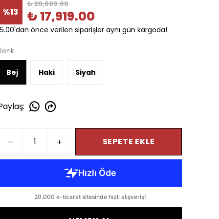
₺ 20,609.00
%
13
₺ 17,919.00
15.00'dan önce verilen siparişler aynı gün kargoda!
Renk
Bej
Haki
Siyah
Paylaş
:
SEPETE EKLE