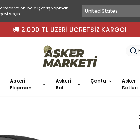
görmek ve online alışveriş yapmak
geyi seçin.
🚚 2.000 TL ÜZERI ÜCRETSIZ KARGO!
Askeri
Askeri
Çanta
Asker
Ekipman
Bot
Setleri