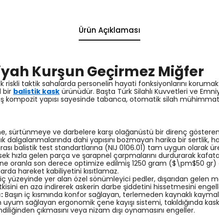
Ürün Açıklaması
 Siyah Kurşun Geçirmez Miğfer
riskli taktik sahalarda personelin hayati fonksiyonlarını korumak
 bir
balistik kask
ürünüdür. Başta Türk Silahlı Kuvvetleri ve Emniy
şmiş kompozit yapısı sayesinde tabanca, otomatik silah mühimmatl
me, sürtünmeye ve darbelere karşı olağanüstü bir direnç göster
lık dalgalanmalarında dahi yapısını bozmayan harika bir sertlik, haf
rası balistik test standartlarına (NIJ 0106.01) tam uygun olarak ü
ksek hızla gelen parça ve şarapnel çarpmalarını durdurarak kafata
ne oranla son derece optimize edilmiş 1250 gram (
$\pm$
50 gr)
larda hareket kabiliyetini kısıtlamaz.
iç yüzeyinde yer alan özel sönümleyici pedler, dışarıdan gelen me
sini en aza indirerek askerin darbe şiddetini hissetmesini engell
:
Başın iç kısmında konfor sağlayan, terlemeden kaynaklı kaymaları 
 uyum sağlayan ergonomik çene kayışı sistemi, takıldığında kask
diliğinden çıkmasını veya nizam dışı oynamasını engeller.